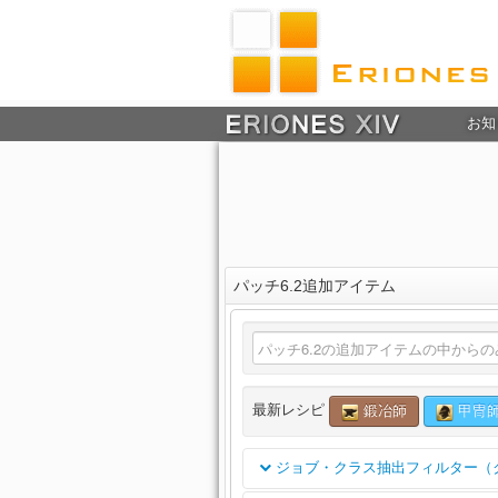
お知
パッチ6.2追加アイテム
最新レシピ
鍛冶師
甲冑
ジョブ・クラス抽出フィルター（