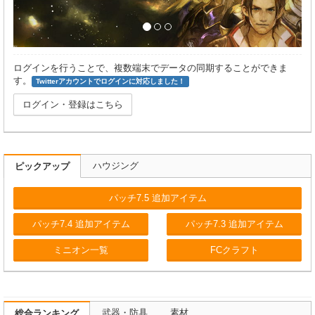
ログインを行うことで、複数端末でデータの同期することができま
す。
Twitterアカウントでログインに対応しました！
ログイン・登録はこちら
ハウジング
ピックアップ
パッチ7.5 追加アイテム
パッチ7.4 追加アイテム
パッチ7.3 追加アイテム
ミニオン一覧
FCクラフト
武器・防具
素材
総合ランキング