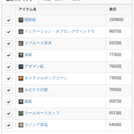
アイテム名
表示
闇鉄鉱
15096回
イミテーション・オブロングウィンドウ
9937回
スプルース原木
9323回
金鉱
7735回
アダマン鉱
7662回
キャラメルポップコーン
7355回
ルピナスの苗
7006回
銀鉱
6587回
ラールガースタッフ
6513回
ラノシア岩塩
6454回