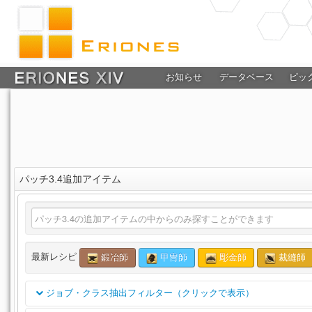
お知らせ
データベース
ピッ
パッチ3.4追加アイテム
最新レシピ
鍛冶師
甲冑師
彫金師
裁縫師
ジョブ・クラス抽出フィルター（クリックで表示）