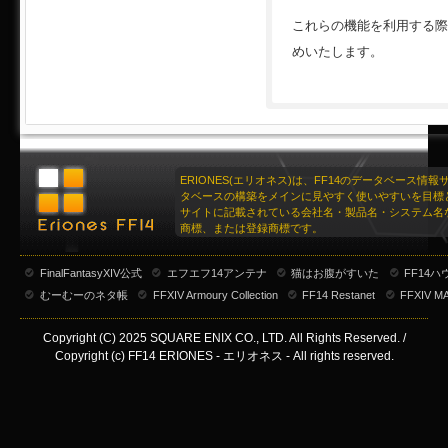
これらの機能を利用する際
めいたします。
ERIONES(エリオネス)は、FF14のデータベース情
タベースの構築をメインに見やすく使いやすいを目標
サイトに記載されている会社名・製品名・システム名
商標、または登録商標です。
FinalFantasyXIV公式
エフエフ14アンテナ
猫はお腹がすいた
FF14
むーむーのネタ帳
FFXIV Armoury Collection
FF14 Restanet
FFXIV M
Copyright (C) 2025 SQUARE ENIX CO., LTD. All Rights Reserved. /
Copyright (c) FF14 ERIONES - エリオネス - All rights reserved.