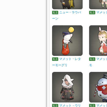
ニュー・ラウバ
マメッ
IL.1
IL.1
ーン
マメット・レタ
マメッ
IL.1
IL.1
ーモーグリ
モ
マメット・ウリ
マメッ
IL.1
IL.1