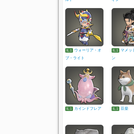
ウォーリア・オ
マメッ
IL.1
IL.1
ブ・ライト
ン
カインドフレア
豆柴
IL.1
IL.1