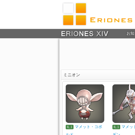
お知
ミニオン
マメット・コボ
マメッ
IL.1
IL.1
ルド
ギン