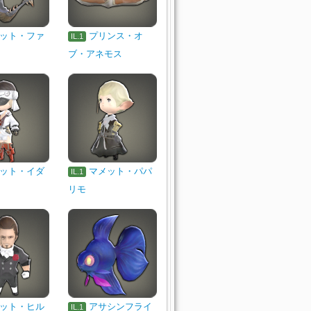
ット・ファ
プリンス・オ
IL.1
ブ・アネモス
ット・イダ
マメット・パパ
IL.1
リモ
ット・ヒル
アサシンフライ
IL.1