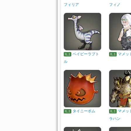
フィリア
フィノ
ベイビーラプト
マメッ
IL.1
IL.1
ル
タイニーボム
マメッ
IL.1
IL.1
ラハン