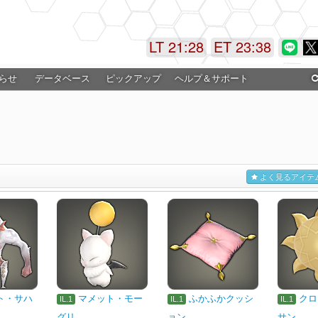
LT 21:28
ET 23:38
らせ
データベース
ピックアップ
ヘルプ＆サポート
よく見るアイテ
ト・サハ
マメット・モー
ふかふかクッシ
クロ
IL.1
IL.1
IL.1
グリ
ョン
サン