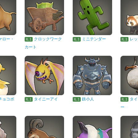
ァロー・
クロックワーク
ミニテンダー
レッ
IL.1
IL.1
IL.1
カート
チョコボ
タイニーアイ
鉄小人
タイ
IL.1
IL.1
IL.1
ー