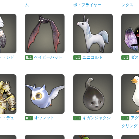
ム
ボ・フライヤー
ンタス
ト・シド
ベイビーバット
ユニコルト
ダス
IL.1
IL.1
IL.1
ト・デュ
オウレット
ギガンジャクシ
アグ
IL.1
IL.1
IL.1
クリング