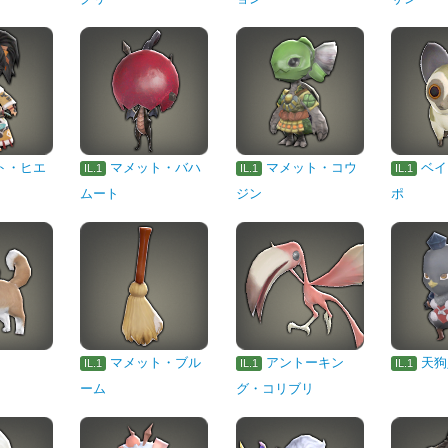
ト・ヒエ
マメット・バハ
マメット・コウ
ベイ
IL.1
IL.1
IL.1
ムート
ジン
ポ
マメット・ブル
アントーキン
天狗
IL.1
IL.1
IL.1
ーム
グ・コリブリ