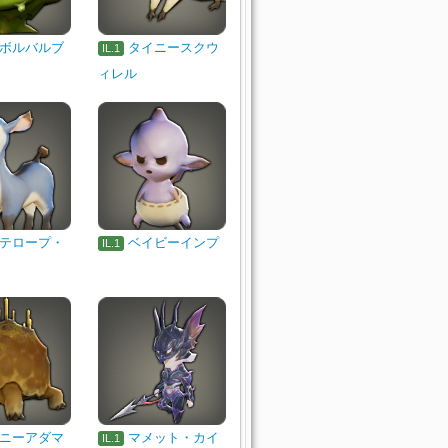
ボルバルブ
タイニースクウ
IL.1
ィレル
テロープ・
ベイビーインプ
IL.1
ニーアダマ
マメット・カイ
IL.1