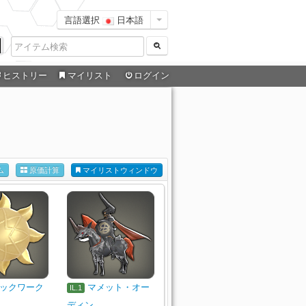
言語選択
日本語
ヒストリー
マイリスト
ログイン
ム
原価計算
マイリストウィンドウ
ックワーク
マメット・オー
IL.1
ディン