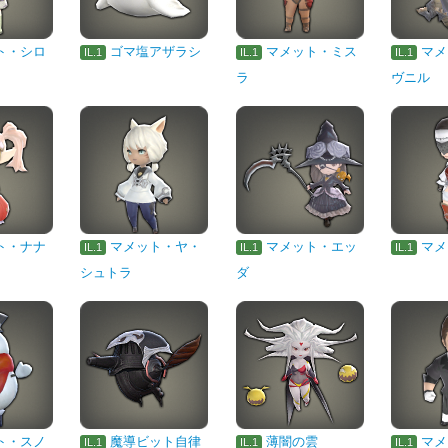
ト・シロ
ゴマ塩アザラシ
マメット・ミス
マメ
IL.1
IL.1
IL.1
ラ
ヴニル
ト・ナナ
マメット・ヤ・
マメット・エッ
マメ
IL.1
IL.1
IL.1
シュトラ
ダ
ト・スノ
魔導ビット自律
薄闇の雲
マメ
IL.1
IL.1
IL.1