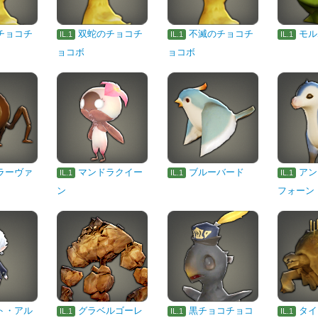
チョコチ
双蛇のチョコチ
不滅のチョコチ
モル
IL.1
IL.1
IL.1
ョコボ
ョコボ
ラーヴァ
マンドラクイー
ブルーバード
アン
IL.1
IL.1
IL.1
ン
フォーン
ト・アル
グラベルゴーレ
黒チョコチョコ
タイ
IL.1
IL.1
IL.1