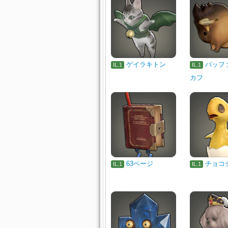
ゲイラキトン
バッフ
IL.1
IL.1
カフ
63ページ
チョコ
IL.1
IL.1