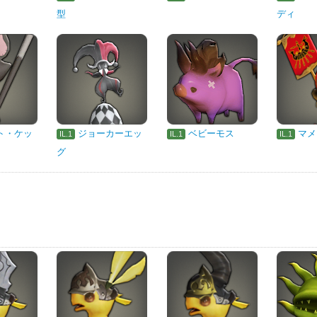
型
ディ
ト・ケッ
ジョーカーエッ
ベビーモス
マメ
IL.1
IL.1
IL.1
グ