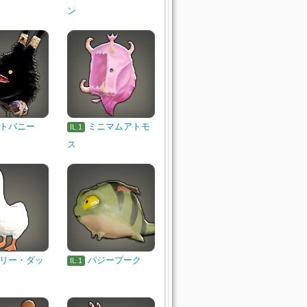
ン
トバニー
ミニマムアトモ
IL.1
ス
リー・ダッ
パジープーク
IL.1