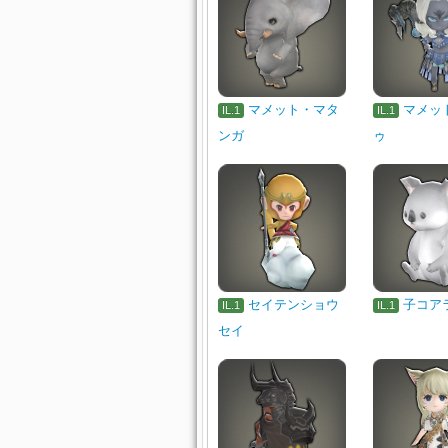
マメット・マタ
マメッ
IL.1
IL.1
ンガ
ゥ
セイテンショウ
子コア
IL.1
IL.1
セイ