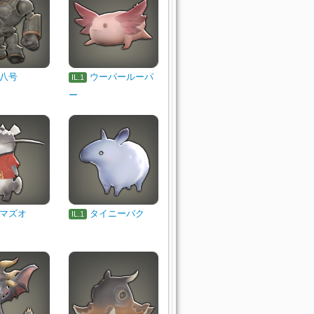
八号
ウーパールーパ
IL.1
ー
マズオ
タイニーバク
IL.1