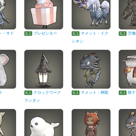
ト・サド
プレゼンター
マメット・イク
労働
IL.1
IL.1
IL.1
シオン
ラ
クロックワーク
マメット・神龍
祭ナ
IL.1
IL.1
IL.1
ランタン