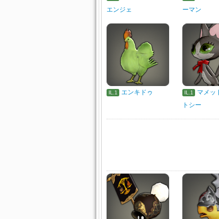
エンジェ
ーマン
エンキドゥ
マメッ
IL.1
IL.1
トシー