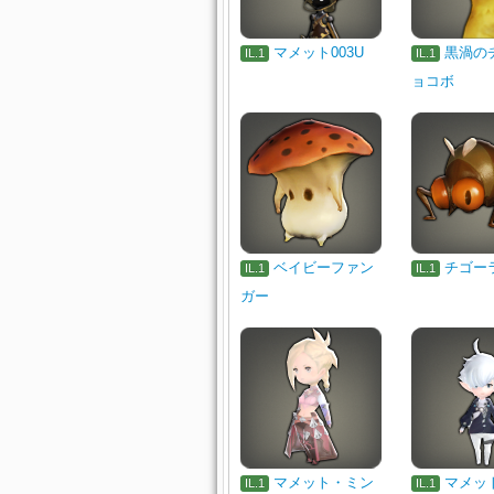
マメット003U
黒渦の
IL.1
IL.1
ョコボ
ベイビーファン
チゴー
IL.1
IL.1
ガー
マメット・ミン
マメッ
IL.1
IL.1