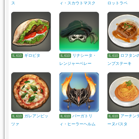
ス
ィ・スカウトマスク
ロットラペ
ギロピタ
リナシータ・
ロフタン
IL.610
IL.610
IL.610
レンジャーベレー
ンプステーキ
ガレアンピッ
パーガトリ
アーチン
IL.610
IL.610
IL.610
ツァ
ィ・ヒーラーヘルム
ーヌパスタ