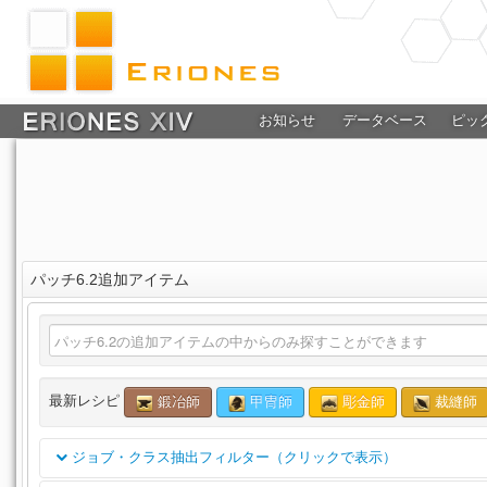
お知らせ
データベース
ピッ
パッチ6.2追加アイテム
最新レシピ
鍛冶師
甲冑師
彫金師
裁縫師
ジョブ・クラス抽出フィルター（クリックで表示）