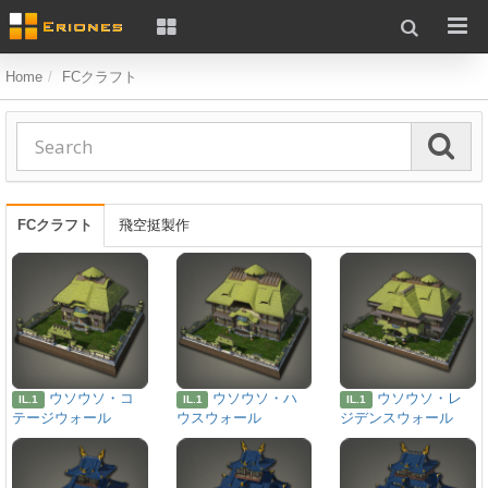
Home
FCクラフト
FCクラフト
飛空挺製作
ウソウソ・コ
ウソウソ・ハ
ウソウソ・レ
IL.1
IL.1
IL.1
テージウォール
ウスウォール
ジデンスウォール