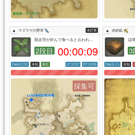
未計算
マズラヤの野草
赤鉄鉱
競走羽が好んで食べると云われ…
辺
00:
00:
08
2段目
3
Patch 2.51
未知
園芸
LT 13:57
ET 13:00
Patch 2.1
未知
採集可