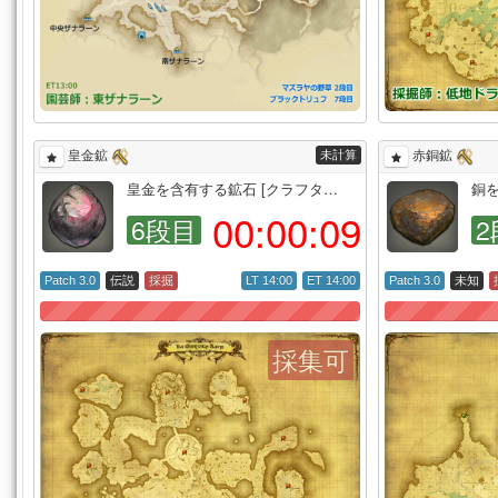
未計算
皇金鉱
赤銅鉱
皇金を含有する鉱石 [クラフタ…
銅
00:
00:
08
6段目
2
Patch 3.0
伝説
採掘
LT 14:00
ET 14:00
Patch 3.0
未知
採集可