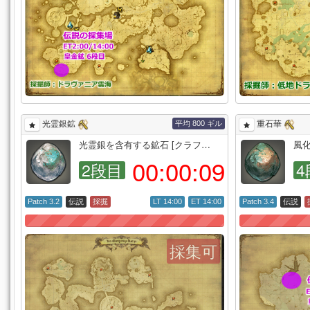
平均 800 ギル
光霊銀鉱
重石華
光霊銀を含有する鉱石 [クラフ…
風化
00:
00:
08
2段目
4
Patch 3.2
伝説
採掘
LT 14:00
ET 14:00
Patch 3.4
伝説
採集可