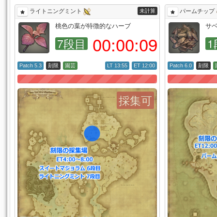
未計算
ライトニングミント
パームチップ
桃色の葉が特徴的なハーブ
サ
00:
00:
08
7段目
1
Patch 5.3
刻限
園芸
LT 13:55
ET 12:00
Patch 6.0
刻限
採集可