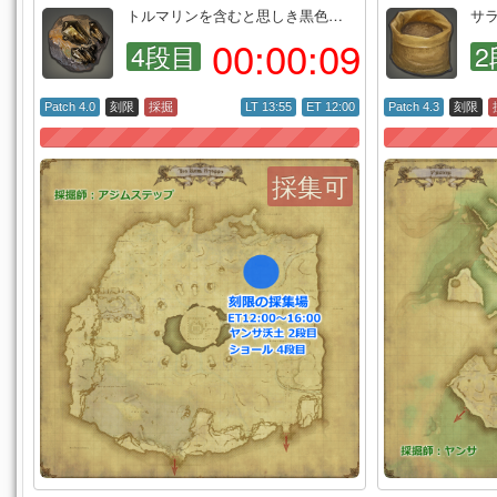
トルマリンを含むと思しき黒色…
サ
00:
00:
08
4段目
2
Patch 4.0
刻限
採掘
LT 13:55
ET 12:00
Patch 4.3
刻限
採集可