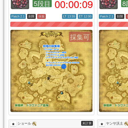
00:
00:
08
5段目
8
Patch 2.1
刻限
採掘
LT 13:55
ET 12:00
Patch 2.1
刻限
採集可
未計算
ショール
ヤンサ沃土