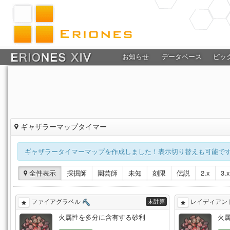
お知らせ
データベース
ピッ
ギャザラーマップタイマー
ギャザラータイマーマップを作成しました！表示切り替えも可能で
全件表示
採掘師
園芸師
未知
刻限
伝説
2.x
3.x
未計算
ファイアグラベル
レイディアン
火属性を多分に含有する砂利
火