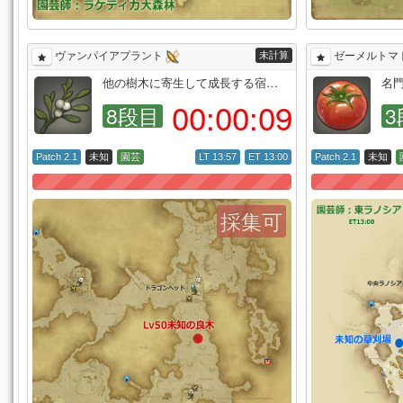
未計算
ヴァンパイアプラント
ゼーメルトマ
他の樹木に寄生して成長する宿…
名
00:
00:
08
8段目
3
Patch 2.1
未知
園芸
LT 13:57
ET 13:00
Patch 2.1
未知
採集可