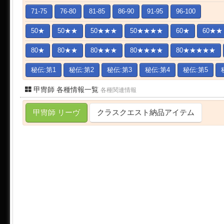
71-75
76-80
81-85
86-90
91-95
96-100
50★
50★★
50★★★
50★★★★
60★
60★★
80★
80★★
80★★★
80★★★★
80★★★★★
秘伝:第1
秘伝:第2
秘伝:第3
秘伝:第4
秘伝:第5
甲冑師 各種情報一覧
各種関連情報
甲冑師 リーヴ
クラスクエスト納品アイテム