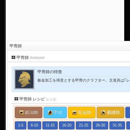
甲冑師
甲冑師
Armourer
甲冑師の特徴
板金加工を得意とする甲冑のクラフター。主道具は｢レ
甲冑師 レシピ
レシピ
鍛冶師
甲冑
彫金師
裁縫師
1-5
6-10
11-15
16-20
21-25
26-30
31-35