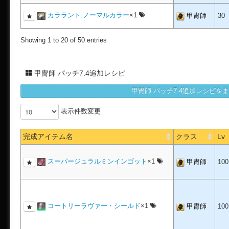
カララント:ノーマルカラー
×1
甲冑師
30
Showing 1 to 20 of 50 entries
甲冑師 パッチ7.4追加レシピ
表示件数変更
完成アイテム名
クラス
Lv
スーパージュラルミンインゴット
×1
甲冑師
10
コートリーラヴァー・シールド
×1
甲冑師
10