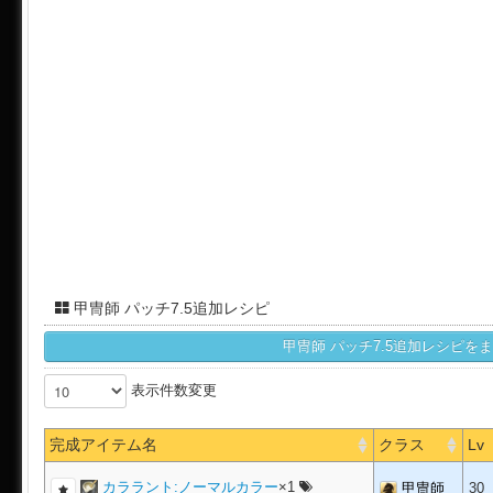
甲冑師 パッチ7.5追加レシピ
表示件数変更
完成アイテム名
クラス
Lv
カララント:ノーマルカラー
×1
甲冑師
30