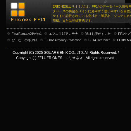
ERIONES(エリオネス)は、FF14のデータベース情
タベースの構築をメインに見やすく使いやすいを目標
サイトに記載されている会社名・製品名・システム名
商標、または登録商標です。
FinalFantasyXIV公式
エフエフ14アンテナ
猫はお腹がすいた
FF14
むーむーのネタ帳
FFXIV Armoury Collection
FF14 Restanet
FFXIV M
Copyright (C) 2025 SQUARE ENIX CO., LTD. All Rights Reserved. /
Copyright (c) FF14 ERIONES - エリオネス - All rights reserved.