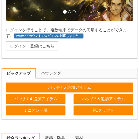
ログインを行うことで、複数端末でデータの同期することができま
す。
Twitterアカウントでログインに対応しました！
ログイン・登録はこちら
ハウジング
ピックアップ
パッチ7.5 追加アイテム
パッチ7.4 追加アイテム
パッチ7.3 追加アイテム
ミニオン一覧
FCクラフト
武器・防具
素材
総合ランキング