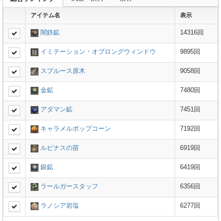
アイテム名
表示
闇鉄鉱
14316回
イミテーション・オブロングウィンドウ
9895回
スプルース原木
9058回
金鉱
7480回
アダマン鉱
7451回
キャラメルポップコーン
7192回
ルピナスの苗
6919回
銀鉱
6419回
ラールガースタッフ
6356回
ラノシア岩塩
6277回