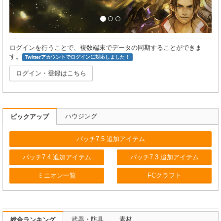
ログインを行うことで、複数端末でデータの同期することができま
す。
Twitterアカウントでログインに対応しました！
ログイン・登録はこちら
ハウジング
ピックアップ
パッチ7.5 追加アイテム
パッチ7.4 追加アイテム
パッチ7.3 追加アイテム
ミニオン一覧
FCクラフト
武器・防具
素材
総合ランキング