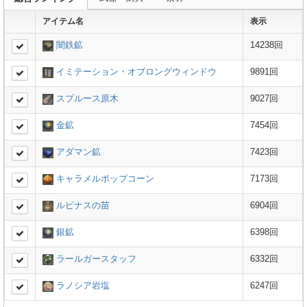
アイテム名
表示
闇鉄鉱
14238回
イミテーション・オブロングウィンドウ
9891回
スプルース原木
9027回
金鉱
7454回
アダマン鉱
7423回
キャラメルポップコーン
7173回
ルピナスの苗
6904回
銀鉱
6398回
ラールガースタッフ
6332回
ラノシア岩塩
6247回