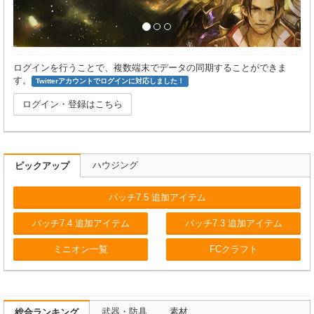
ログインを行うことで、複数端末でデータの同期することができま
す。
Twitterアカウントでログインに対応しました！
ログイン・登録はこちら
ハウジング
ピックアップ
パッチ7.5 追加アイテム
パッチ7.4 追加アイテム
パッチ7.3 追加アイテム
ミニオン一覧
FCクラフト
武器・防具
素材
総合ランキング