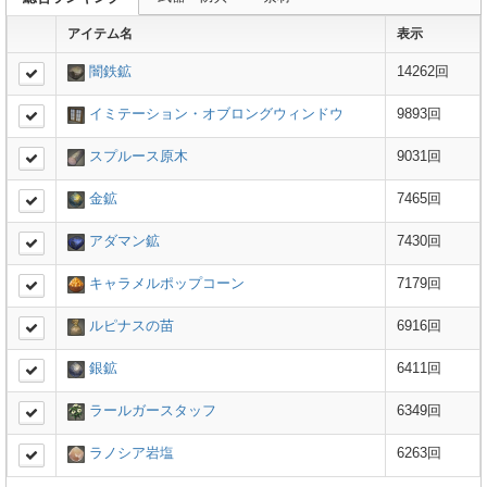
アイテム名
表示
闇鉄鉱
14262回
イミテーション・オブロングウィンドウ
9893回
スプルース原木
9031回
金鉱
7465回
アダマン鉱
7430回
キャラメルポップコーン
7179回
ルピナスの苗
6916回
銀鉱
6411回
ラールガースタッフ
6349回
ラノシア岩塩
6263回