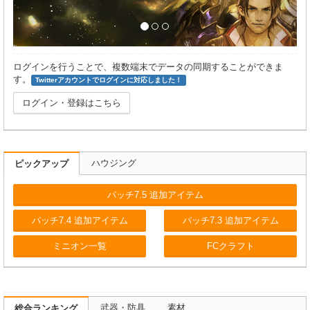
ログインを行うことで、複数端末でデータの同期することができま
す。
Twitterアカウントでログインに対応しました！
ログイン・登録はこちら
ハウジング
ピックアップ
パッチ7.5 追加アイテム
パッチ7.4 追加アイテム
パッチ7.3 追加アイテム
ミニオン一覧
FCクラフト
武器・防具
素材
総合ランキング