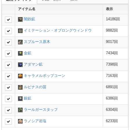
アイテム名
表示
闇鉄鉱
14186回
イミテーション・オブロングウィンドウ
9882回
スプルース原木
9017回
金鉱
7434回
アダマン鉱
7398回
キャラメルポップコーン
7163回
ルピナスの苗
6891回
銀鉱
6386回
ラールガースタッフ
6304回
ラノシア岩塩
6233回