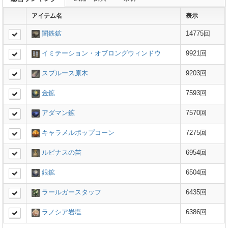
アイテム名
表示
闇鉄鉱
14775回
イミテーション・オブロングウィンドウ
9921回
スプルース原木
9203回
金鉱
7593回
アダマン鉱
7570回
キャラメルポップコーン
7275回
ルピナスの苗
6954回
銀鉱
6504回
ラールガースタッフ
6435回
ラノシア岩塩
6386回