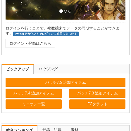
ログインを行うことで、複数端末でデータの同期することができま
す。
Twitterアカウントでログインに対応しました！
ログイン・登録はこちら
ハウジング
ピックアップ
パッチ7.5 追加アイテム
パッチ7.4 追加アイテム
パッチ7.3 追加アイテム
ミニオン一覧
FCクラフト
武器・防具
素材
総合ランキング