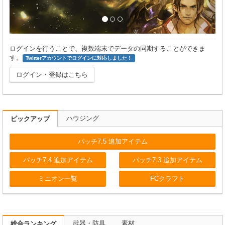
ログインを行うことで、複数端末でデータの同期することができま
す。
Twitterアカウントでログインに対応しました！
ログイン・登録はこちら
ハウジング
ピックアップ
パッチ7.5 追加アイテム
パッチ7.4 追加アイテム
パッチ7.3 追加アイテム
ミニオン一覧
FCクラフト
武器・防具
素材
総合ランキング