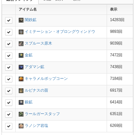
アイテム名
表示
闇鉄鉱
14283回
イミテーション・オブロングウィンドウ
9893回
スプルース原木
9039回
金鉱
7472回
アダマン鉱
7438回
キャラメルポップコーン
7184回
ルピナスの苗
6917回
銀鉱
6414回
ラールガースタッフ
6351回
ラノシア岩塩
6269回