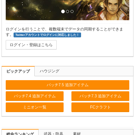
ログインを行うことで、複数端末でデータの同期することができま
す。
Twitterアカウントでログインに対応しました！
ログイン・登録はこちら
ハウジング
ピックアップ
パッチ7.5 追加アイテム
パッチ7.4 追加アイテム
パッチ7.3 追加アイテム
ミニオン一覧
FCクラフト
武器・防具
素材
総合ランキング