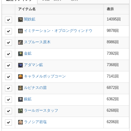
アイテム名
表示
闇鉄鉱
14095回
イミテーション・オブロングウィンドウ
9878回
スプルース原木
8986回
金鉱
7392回
アダマン鉱
7368回
キャラメルポップコーン
7141回
ルピナスの苗
6872回
銀鉱
6362回
ラールガースタッフ
6268回
ラノシア岩塩
6206回