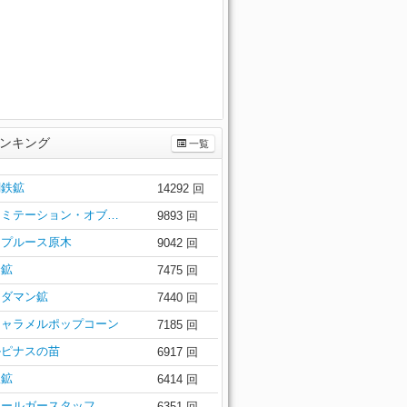
ンキング
一覧
闇鉄鉱
14292 回
イミテーション・オブ…
9893 回
スプルース原木
9042 回
金鉱
7475 回
アダマン鉱
7440 回
キャラメルポップコーン
7185 回
ルピナスの苗
6917 回
銀鉱
6414 回
ラールガースタッフ
6351 回