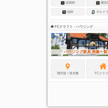
採掘師
園芸
漁師
ギルド
FCクラフト・ハウジング
ハウジング家具 画像一覧
飛空挺 / 潜水艦
FCクラ