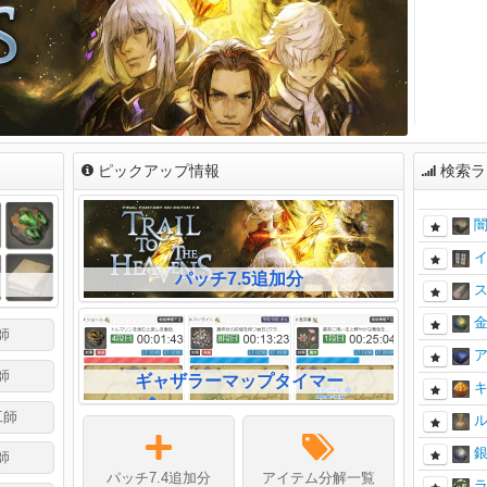
ピックアップ情報
検索ラ
パッチ7.5追加分
師
師
ギャザラーマップタイマー
工師
師
パッチ7.4追加分
アイテム分解一覧