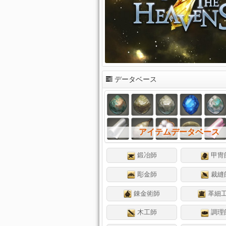
データベース
アイテムデータベース
鍛冶師
甲冑
彫金師
裁縫
錬金術師
革細
木工師
調理