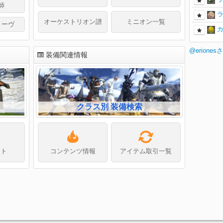
師
オーケストリオン譜
ミニオン一覧
リーヴ
@erion
装備関連情報
クラス別 装備検索
フト
コンテンツ情報
アイテム取引一覧