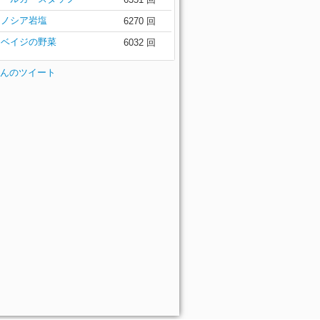
ラノシア岩塩
6270 回
カベイジの野菜
6032 回
esさんのツイート