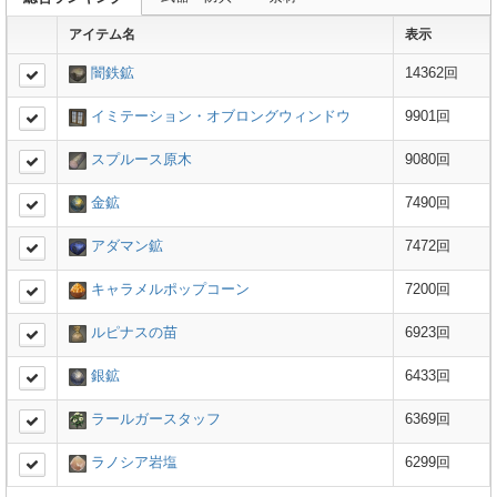
アイテム名
表示
闇鉄鉱
14362回
イミテーション・オブロングウィンドウ
9901回
スプルース原木
9080回
金鉱
7490回
アダマン鉱
7472回
キャラメルポップコーン
7200回
ルピナスの苗
6923回
銀鉱
6433回
ラールガースタッフ
6369回
ラノシア岩塩
6299回