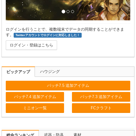
ログインを行うことで、複数端末でデータの同期することができま
す。
Twitterアカウントでログインに対応しました！
ログイン・登録はこちら
ハウジング
ピックアップ
パッチ7.5 追加アイテム
パッチ7.4 追加アイテム
パッチ7.3 追加アイテム
ミニオン一覧
FCクラフト
武器・防具
素材
総合ランキング