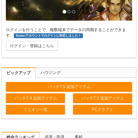
ログインを行うことで、複数端末でデータの同期することができま
す。
Twitterアカウントでログインに対応しました！
ログイン・登録はこちら
ハウジング
ピックアップ
パッチ7.5 追加アイテム
パッチ7.4 追加アイテム
パッチ7.3 追加アイテム
ミニオン一覧
FCクラフト
武器・防具
素材
総合ランキング