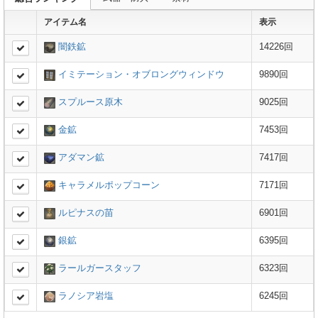
アイテム名
表示
闇鉄鉱
14226回
イミテーション・オブロングウィンドウ
9890回
スプルース原木
9025回
金鉱
7453回
アダマン鉱
7417回
キャラメルポップコーン
7171回
ルピナスの苗
6901回
銀鉱
6395回
ラールガースタッフ
6323回
ラノシア岩塩
6245回