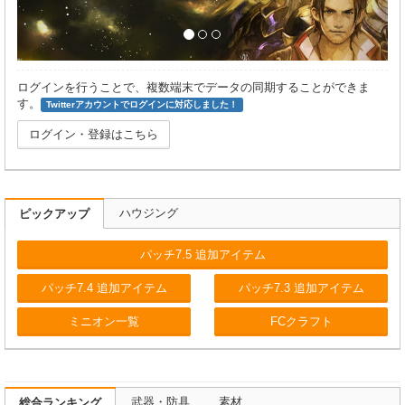
ログインを行うことで、複数端末でデータの同期することができま
す。
Twitterアカウントでログインに対応しました！
ログイン・登録はこちら
ハウジング
ピックアップ
パッチ7.5 追加アイテム
パッチ7.4 追加アイテム
パッチ7.3 追加アイテム
ミニオン一覧
FCクラフト
武器・防具
素材
総合ランキング