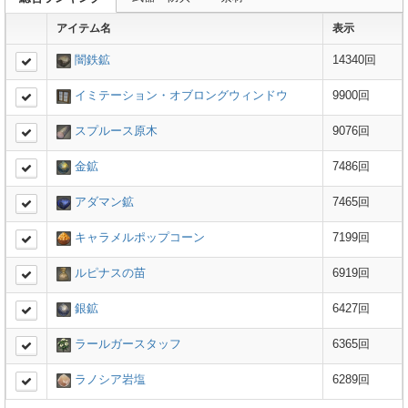
アイテム名
表示
闇鉄鉱
14340回
イミテーション・オブロングウィンドウ
9900回
スプルース原木
9076回
金鉱
7486回
アダマン鉱
7465回
キャラメルポップコーン
7199回
ルピナスの苗
6919回
銀鉱
6427回
ラールガースタッフ
6365回
ラノシア岩塩
6289回