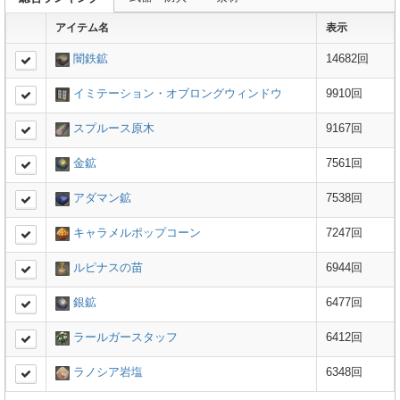
アイテム名
表示
闇鉄鉱
14682回
イミテーション・オブロングウィンドウ
9910回
スプルース原木
9167回
金鉱
7561回
アダマン鉱
7538回
キャラメルポップコーン
7247回
ルピナスの苗
6944回
銀鉱
6477回
ラールガースタッフ
6412回
ラノシア岩塩
6348回