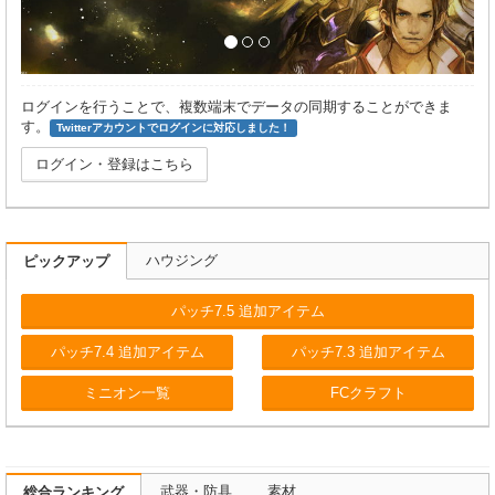
ログインを行うことで、複数端末でデータの同期することができま
す。
Twitterアカウントでログインに対応しました！
ログイン・登録はこちら
ハウジング
ピックアップ
パッチ7.5 追加アイテム
パッチ7.4 追加アイテム
パッチ7.3 追加アイテム
ミニオン一覧
FCクラフト
武器・防具
素材
総合ランキング