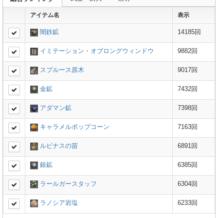
アイテム名
表示
闇鉄鉱
14185回
イミテーション・オブロングウィンドウ
9882回
スプルース原木
9017回
金鉱
7432回
アダマン鉱
7398回
キャラメルポップコーン
7163回
ルピナスの苗
6891回
銀鉱
6385回
ラールガースタッフ
6304回
ラノシア岩塩
6233回