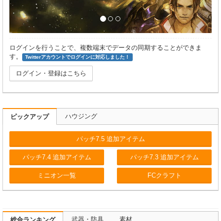
ログインを行うことで、複数端末でデータの同期することができま
す。
Twitterアカウントでログインに対応しました！
ログイン・登録はこちら
ハウジング
ピックアップ
パッチ7.5 追加アイテム
パッチ7.4 追加アイテム
パッチ7.3 追加アイテム
ミニオン一覧
FCクラフト
武器・防具
素材
総合ランキング