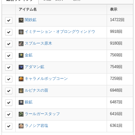
アイテム名
表示
闇鉄鉱
14722回
イミテーション・オブロングウィンドウ
9918回
スプルース原木
9180回
金鉱
7569回
アダマン鉱
7549回
キャラメルポップコーン
7259回
ルピナスの苗
6948回
銀鉱
6487回
ラールガースタッフ
6416回
ラノシア岩塩
6361回