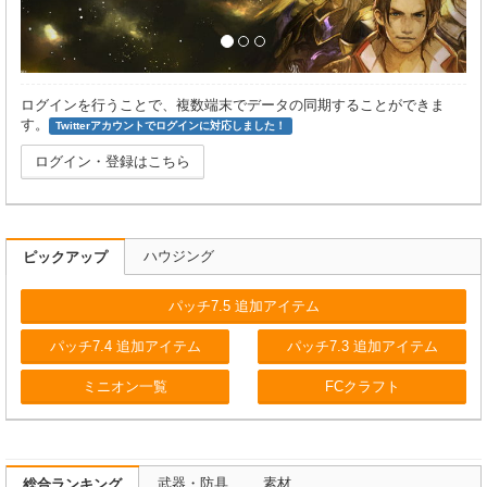
ログインを行うことで、複数端末でデータの同期することができま
す。
Twitterアカウントでログインに対応しました！
ログイン・登録はこちら
ハウジング
ピックアップ
パッチ7.5 追加アイテム
パッチ7.4 追加アイテム
パッチ7.3 追加アイテム
ミニオン一覧
FCクラフト
武器・防具
素材
総合ランキング