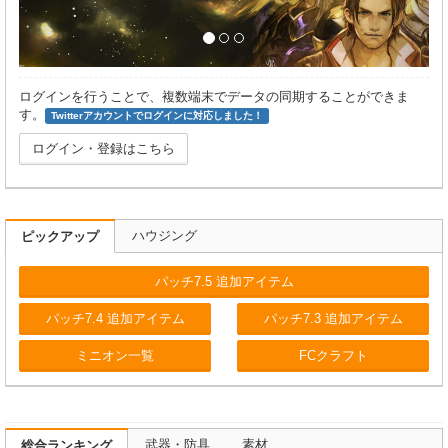
ログインを行うことで、複数端末でデータの同期することができま
す。
Twitterアカウントでログインに対応しました！
ログイン・登録はこちら
ハウジング
ピックアップ
パッチ7.5 追加アイテム
パッチ7.4 追加アイテム
パッチ7.3 追加アイテム
ミニオン一覧
FCクラフト
武器・防具
素材
総合ランキング