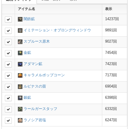
アイテム名
表示
闇鉄鉱
14237回
イミテーション・オブロングウィンドウ
9891回
スプルース原木
9027回
金鉱
7454回
アダマン鉱
7423回
キャラメルポップコーン
7173回
ルピナスの苗
6904回
銀鉱
6398回
ラールガースタッフ
6332回
ラノシア岩塩
6247回