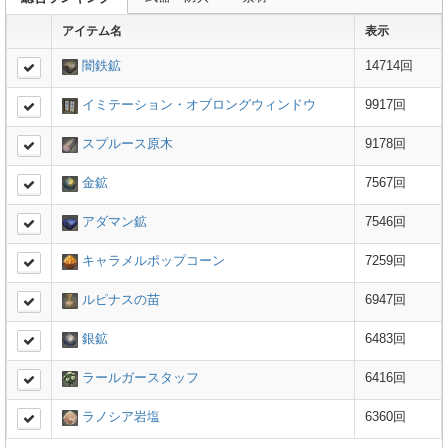
アイテム名
表示
闇鉄鉱
14714回
イミテーション・オブロングウィンドウ
9917回
スプルース原木
9178回
金鉱
7567回
アダマン鉱
7546回
キャラメルポップコーン
7259回
ルピナスの苗
6947回
銀鉱
6483回
ラールガースタッフ
6416回
ラノシア岩塩
6360回