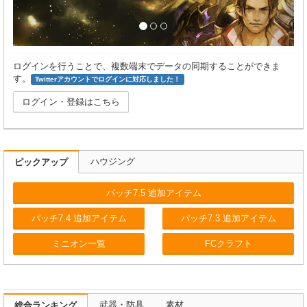
ログインを行うことで、複数端末でデータの同期することができま
す。
Twitterアカウントでログインに対応しました！
ログイン・登録はこちら
ハウジング
ピックアップ
パッチ7.5 追加アイテム
パッチ7.4 追加アイテム
パッチ7.3 追加アイテム
ミニオン一覧
FCクラフト
武器・防具
素材
総合ランキング