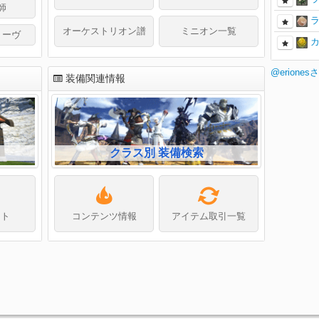
師
オーケストリオン譜
ミニオン一覧
リーヴ
@erion
装備関連情報
クラス別 装備検索
フト
コンテンツ情報
アイテム取引一覧