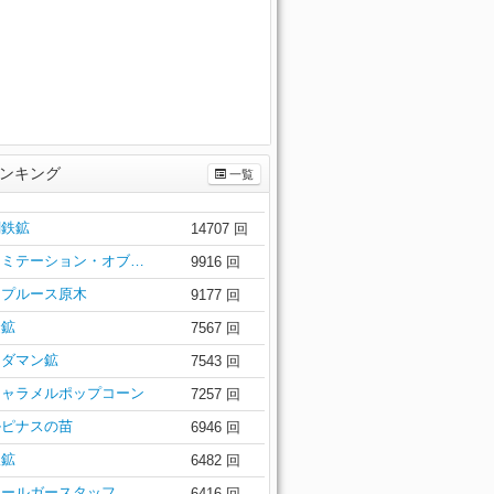
ンキング
一覧
闇鉄鉱
14707 回
イミテーション・オブ…
9916 回
スプルース原木
9177 回
金鉱
7567 回
アダマン鉱
7543 回
キャラメルポップコーン
7257 回
ルピナスの苗
6946 回
銀鉱
6482 回
ラールガースタッフ
6416 回