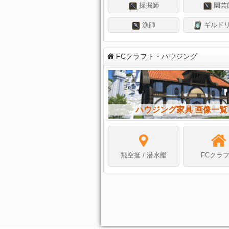
採掘師
園芸
漁師
ギルド
FCクラフト・ハウジング
ハウジング家具 画像一覧
飛空挺 / 潜水艦
FCクラ