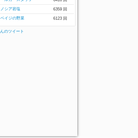
ラノシア岩塩
6359 回
カベイジの野菜
6123 回
esさんのツイート