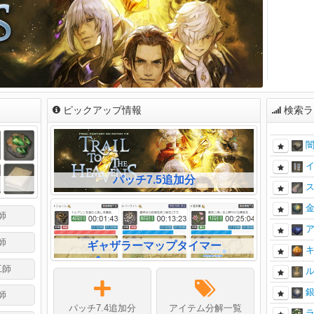
ピックアップ情報
検索ラ
パッチ7.5追加分
師
師
ギャザラーマップタイマー
工師
師
パッチ7.4追加分
アイテム分解一覧