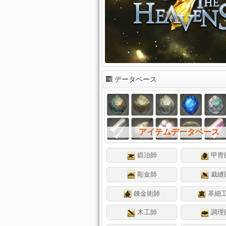
データベース
アイテムデータベース
鍛冶師
甲冑
彫金師
裁縫
錬金術師
革細
木工師
調理