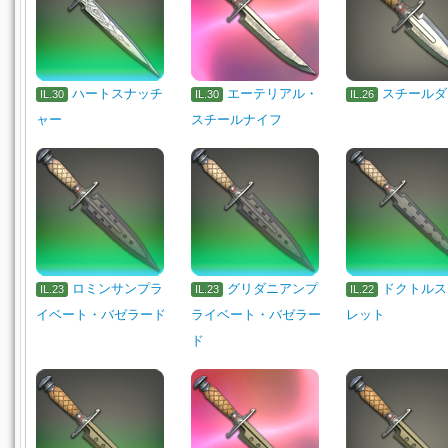
ハートスナッチ
エーテリアル・
スチールダ
IL.30
IL.30
IL.26
ャー
スチールナイフ
ロミンサンプラ
グリダニアンプ
ドクトルス
IL.23
IL.23
IL.22
イベート・バゼラード
ライベート・バゼラー
レット
ド