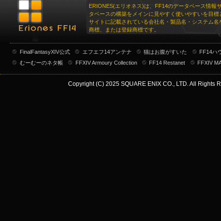
ERIONES(エリオネス)は、FF14のデータベース情
タベースの構築をメインに見やすく使いやすいを目標
サイトに記載されている会社名・製品名・システム名
商標、または登録商標です。
FinalFantasyXIV公式
エフエフ14アンテナ
猫はお腹がすいた
FF14
むーむーのネタ帳
FFXIV Armoury Collection
FF14 Restanet
FFXIV M
Copyright (C) 2025 SQUARE ENIX CO., LTD. All Rights R