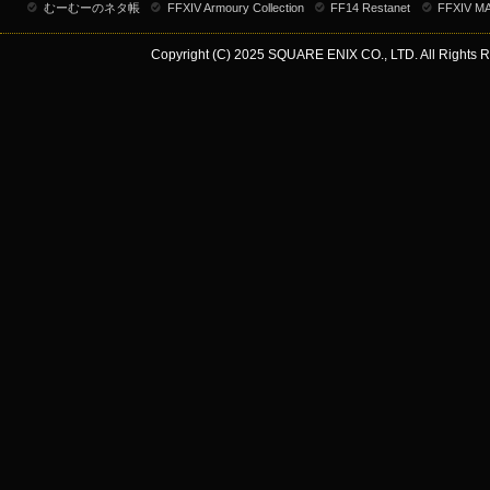
むーむーのネタ帳
FFXIV Armoury Collection
FF14 Restanet
FFXIV M
Copyright (C) 2025 SQUARE ENIX CO., LTD. All Rights R