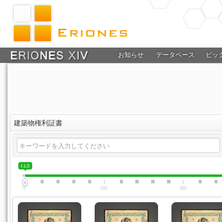
お知らせ
データベース
ピッ
建築物権利証書
I.L0
0
195
390