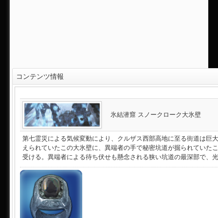
コンテンツ情報
氷結潜窟 スノークローク大氷壁
第七霊災による気候変動により、クルザス西部高地に至る街道は巨
えられていたこの大氷壁に、異端者の手で秘密坑道が掘られていた
受ける。異端者による待ち伏せも懸念される狭い坑道の最深部で、