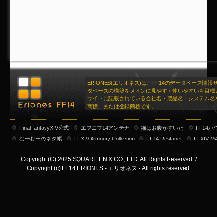
ERIONES(エリオネス)は、FF14のデータベース情
タベースの構築をメインに見やすく使いやすいを目標
サイトに記載されている会社名・製品名・システム名
商標、または登録商標です。
FinalFantasyXIV公式
エフエフ14アンテナ
猫はお腹がすいた
FF14
むーむーのネタ帳
FFXIV Armoury Collection
FF14 Restanet
FFXIV M
Copyright (C) 2025 SQUARE ENIX CO., LTD. All Rights Reserved. /
Copyright (c) FF14 ERIONES - エリオネス - All rights reserved.