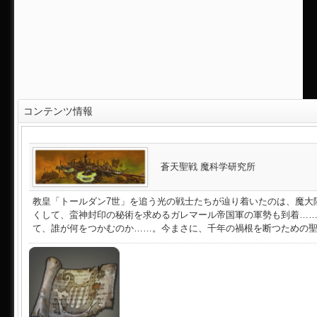
コンテンツ情報
蒼天聖戦 魔科学研究所
教皇「トールダン7世」を追う光の戦士たちが辿り着いたのは、魔大
くして、蛮神封印の秘術を求めるガレマール帝国軍の軍勢も到着…
て、誰が何をつかむのか……。今まさに、千年の禍根を断つための