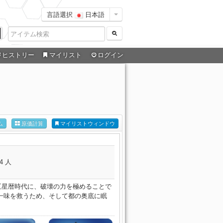
言語選択
日本語
ヒストリー
マイリスト
ログイン
ム
原価計算
マイリストウィンドウ
4 人
五星暦時代に、破壊の力を極めることで
一味を救うため、そして都の奥底に眠