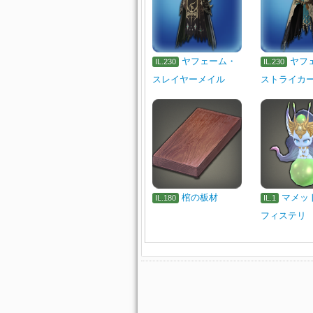
ヤフェーム・
ヤフ
IL.230
IL.230
スレイヤーメイル
ストライカ
棺の板材
マメッ
IL.180
IL.1
フィステリ