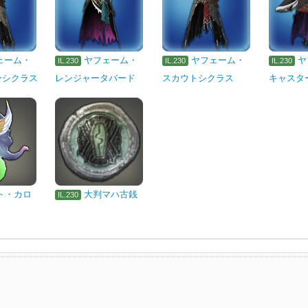
ェーム・
ヤフェーム・
ヤフェーム・
ヤ
IL.230
IL.230
IL.230
ーシクラス
レンジャータバード
スカウトシクラス
キャスタ
ト・カロ
大判マハ古銭
IL.230