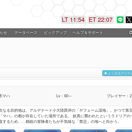
LT 11:54
ET 22:07
らせ
データベース
ピックアップ
ヘルプ＆サポート
よく見るアイテ
市マハ
Lv：60～
プレイヤー：2
次なる目的地は、アルデナード小大陸西岸の「ヤフェーム湿地」。かつて第
「マハ」の都が存在していた場所である。 妖異に襲われたというラドリアの
取するため……精鋭の冒険者たちが不気味な「禁忌」の地へと向かう。