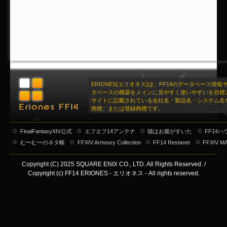
ERIONES(エリオネス)は、FF14のデータベース情
タベースの構築をメインに見やすく使いやすいを目標
サイトに記載されている会社名・製品名・システム名
商標、または登録商標です。
FinalFantasyXIV公式
エフエフ14アンテナ
猫はお腹がすいた
FF14
むーむーのネタ帳
FFXIV Armoury Collection
FF14 Restanet
FFXIV M
Copyright (C) 2025 SQUARE ENIX CO., LTD. All Rights Reserved. /
Copyright (c) FF14 ERIONES - エリオネス - All rights reserved.