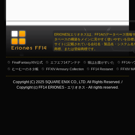
ERIONES(エリオネス)は、FF14のデータベース情
タベースの構築をメインに見やすく使いやすいを目標
サイトに記載されている会社名・製品名・システム名
商標、または登録商標です。
FinalFantasyXIV公式
エフエフ14アンテナ
猫はお腹がすいた
FF14
むーむーのネタ帳
FFXIV Armoury Collection
FF14 Restanet
FFXIV M
Copyright (C) 2025 SQUARE ENIX CO., LTD. All Rights Reserved. /
Copyright (c) FF14 ERIONES - エリオネス - All rights reserved.