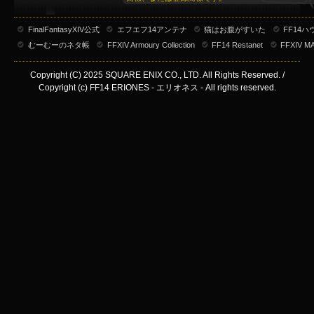
FinalFantasyXIV公式
エフエフ14アンテナ
猫はお腹がすいた
FF14
むーむーのネタ帳
FFXIV Armoury Collection
FF14 Restanet
FFXIV M
Copyright (C) 2025 SQUARE ENIX CO., LTD. All Rights Reserved. /
Copyright (c) FF14 ERIONES - エリオネス - All rights reserved.