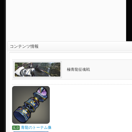
コンテンツ情報
極青龍征魂戦
青龍のトーテム像
IL.0