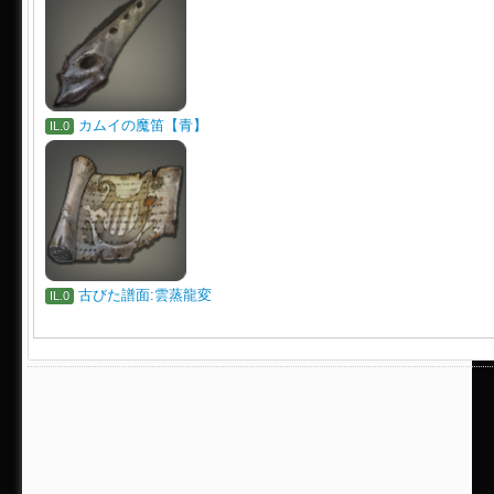
カムイの魔笛【青】
IL.0
古びた譜面:雲蒸龍変
IL.0