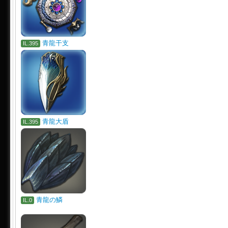
青龍干支
IL.395
青龍大盾
IL.395
青龍の鱗
IL.0