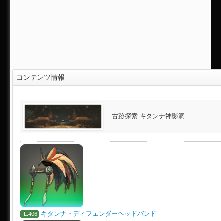
コンテンツ情報
古跡探索 キタンナ神影洞
キタンナ・ディフェンダーヘッドバンド
IL.406