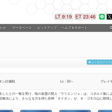
LT 9:19
ET 23:46
らせ
データベース
ピックアップ
ヘルプ＆サポート
よく見るアイテ
タン討滅戦
Lv：50～
プレイヤ
生したとの一報を受け、暁の血盟の賢人「ウリエンジェ」は、コボルド族に
召喚法により、さらなる力を得た岩神「タイタン」が、オ・ゴモロ山に顕現