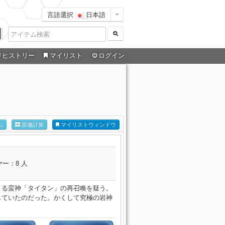
言語選択
日本語
ヒストリー
マイリスト
ログイン
ム
原価計算
マイリストウィンドウ
ー：8 人
よる蛮神「タイタン」の再召喚を疑う。
していたのだった。かくして究極の岩神