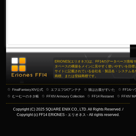
ERIONES(エリオネス)は、FF14のデータベース情
タベースの構築をメインに見やすく使いやすいを目標
サイトに記載されている会社名・製品名・システム名
商標、または登録商標です。
FinalFantasyXIV公式
エフエフ14アンテナ
猫はお腹がすいた
FF14
むーむーのネタ帳
FFXIV Armoury Collection
FF14 Restanet
FFXIV M
Copyright (C) 2025 SQUARE ENIX CO., LTD. All Rights Reserved. /
Copyright (c) FF14 ERIONES - エリオネス - All rights reserved.