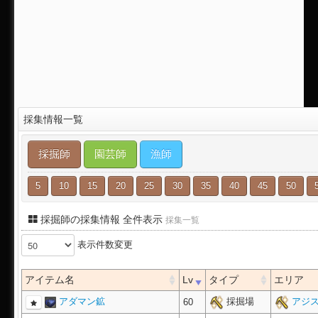
採集情報一覧
採掘師
園芸師
漁師
5
10
15
20
25
30
35
40
45
50
採掘師の採集情報 全件表示
採集一覧
表示件数変更
アイテム名
Lv
タイプ
エリア
アダマン鉱
採掘場
アジス
60