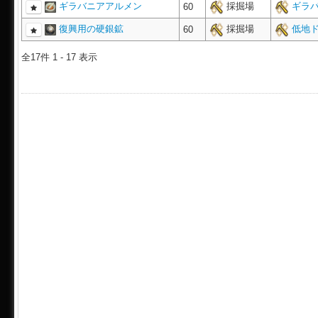
ギラバニアアルメン
採掘場
ギラバ
60
復興用の硬銀鉱
採掘場
低地ド
60
全17件 1 - 17 表示