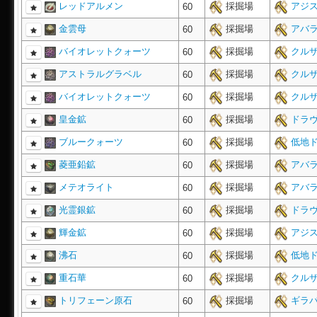
レッドアルメン
採掘場
アジス
60
金雲母
採掘場
アバラ
60
バイオレットクォーツ
採掘場
クルザ
60
アストラルグラベル
採掘場
クルザ
60
バイオレットクォーツ
採掘場
クルザ
60
皇金鉱
採掘場
ドラヴ
60
ブルークォーツ
採掘場
低地ド
60
菱亜鉛鉱
採掘場
アバラ
60
メテオライト
採掘場
アバラ
60
光霊銀鉱
採掘場
ドラヴ
60
輝金鉱
採掘場
アジス
60
沸石
採掘場
低地ド
60
重石華
採掘場
クルザ
60
トリフェーン原石
採掘場
ギラバ
60