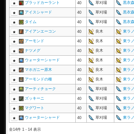
ブラッドカーラント
草刈場
黒衣森
40
アイスシャード
草刈場
黒衣森
40
タイム
草刈場
黒衣森
40
アイアンエーコン
良木
東ラノ
40
アーモンド
良木
東ラノ
40
ナツメグ
良木
東ラノ
40
ウォーターシャード
良木
東ラノ
40
マホガニー原木
良木
東ラノ
40
アーモンドの種
良木
東ラノ
40
アーティチョーク
草刈場
東ラノ
40
ズッキーニ
草刈場
東ラノ
40
マグワート
草刈場
東ラノ
40
ウォーターシャード
草刈場
東ラノ
40
全14件 1 - 14 表示