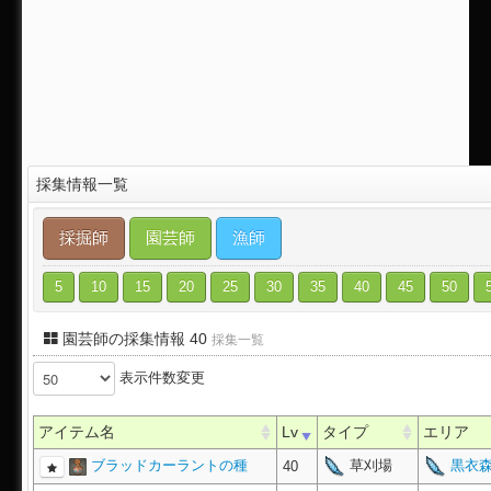
採集情報一覧
採掘師
園芸師
漁師
5
10
15
20
25
30
35
40
45
50
園芸師の採集情報 40
採集一覧
表示件数変更
アイテム名
Lv
タイプ
エリア
ブラッドカーラントの種
草刈場
黒衣森
40