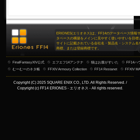
ERIONES(エリオネス)は、FF14のデータベース情
タベースの構築をメインに見やすく使いやすいを目標
サイトに記載されている会社名・製品名・システム名
商標、または登録商標です。
FinalFantasyXIV公式
エフエフ14アンテナ
猫はお腹がすいた
FF14
むーむーのネタ帳
FFXIV Armoury Collection
FF14 Restanet
FFXIV M
Copyright (C) 2025 SQUARE ENIX CO., LTD. All Rights Reserved. /
Copyright (c) FF14 ERIONES - エリオネス - All rights reserved.