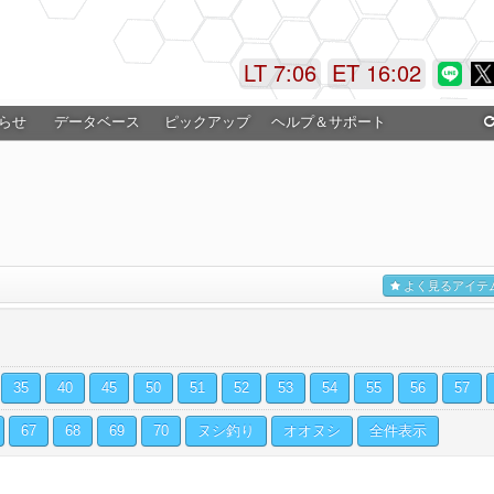
LT 7:06
ET 16:02
らせ
データベース
ピックアップ
ヘルプ＆サポート
よく見るアイテ
35
40
45
50
51
52
53
54
55
56
57
67
68
69
70
ヌシ釣り
オオヌシ
全件表示