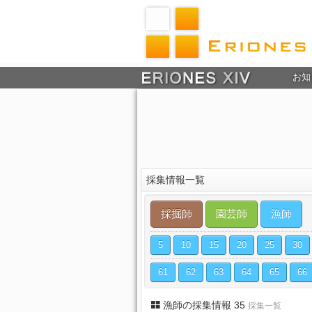
お知
採集情報一覧
採掘師
園芸師
漁師
5
10
15
20
25
30
61
62
63
64
65
66
漁師の採集情報 35
採集一覧