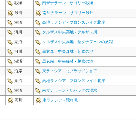
砂海
南ザナラーン - サゴリー砂海
5
砂海
南ザナラーン - サゴリー砂丘
5
湖沼
高地ラノシア - ブロンズレイク北岸
5
河川
クルザス中央高地 - クルザス川
5
湖沼
クルザス中央高地 - 聖ダナフェンの旅程
5
河川
黒衣森：中央森林 - 芽吹の池
5
湖沼
黒衣森：中央森林 - 芽吹の池
5
沿岸
東ラノシア - 北ブラッドショア
5
湖沼
高地ラノシア - ブロンズレイク北岸
5
湖沼
南ザナラーン - ザハラクの湧水
5
河川
東ラノシア - 隠れ滝
5