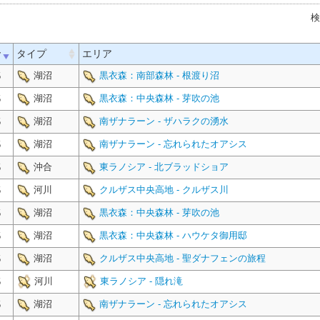
検
v
タイプ
エリア
湖沼
黒衣森：南部森林 - 根渡り沼
5
湖沼
黒衣森：中央森林 - 芽吹の池
5
湖沼
南ザナラーン - ザハラクの湧水
5
湖沼
南ザナラーン - 忘れられたオアシス
5
沖合
東ラノシア - 北ブラッドショア
5
河川
クルザス中央高地 - クルザス川
5
湖沼
黒衣森：中央森林 - 芽吹の池
5
湖沼
黒衣森：中央森林 - ハウケタ御用邸
5
湖沼
クルザス中央高地 - 聖ダナフェンの旅程
5
河川
東ラノシア - 隠れ滝
5
湖沼
南ザナラーン - 忘れられたオアシス
5