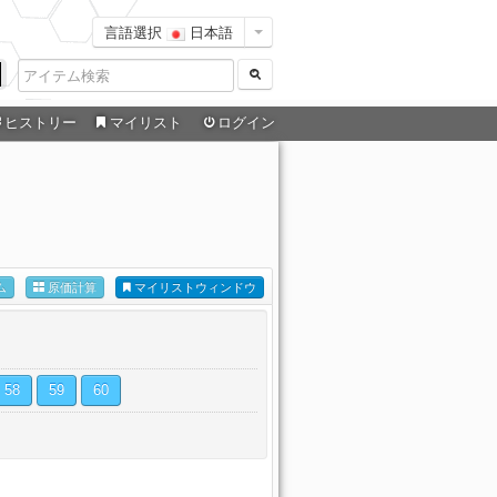
言語選択
日本語
ヒストリー
マイリスト
ログイン
ム
原価計算
マイリストウィンドウ
58
59
60