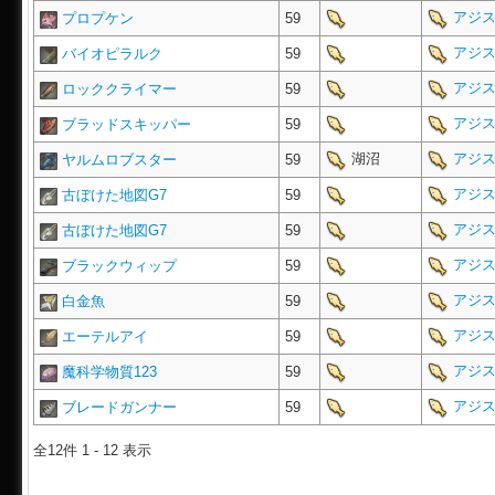
アジス
プロプケン
59
アジス
バイオピラルク
59
アジス
ロッククライマー
59
アジス
ブラッドスキッパー
59
湖沼
アジス
ヤルムロブスター
59
アジス
古ぼけた地図G7
59
アジス
古ぼけた地図G7
59
アジス
ブラックウィップ
59
アジス
白金魚
59
アジス
エーテルアイ
59
アジス
魔科学物質123
59
アジス
ブレードガンナー
59
全12件 1 - 12 表示