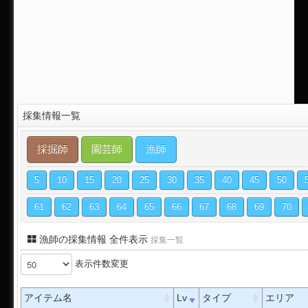
採集情報一覧
採掘師
園芸師
漁師
5
10
15
20
25
30
35
40
45
50
61
62
63
64
65
66
67
68
69
70
漁師の採集情報 全件表示
採集一覧
表示件数変更
アイテム名
Lv
タイプ
エリア