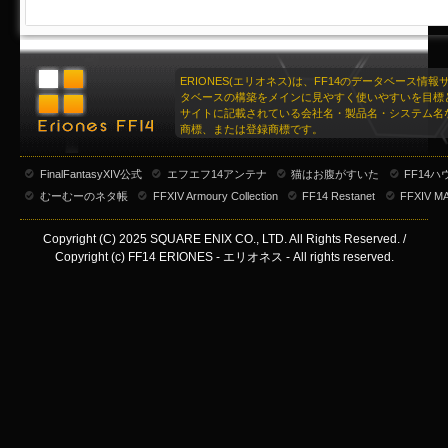
ERIONES(エリオネス)は、FF14のデータベース情
タベースの構築をメインに見やすく使いやすいを目標
サイトに記載されている会社名・製品名・システム名
商標、または登録商標です。
FinalFantasyXIV公式
エフエフ14アンテナ
猫はお腹がすいた
FF14
むーむーのネタ帳
FFXIV Armoury Collection
FF14 Restanet
FFXIV M
Copyright (C) 2025 SQUARE ENIX CO., LTD. All Rights Reserved. /
Copyright (c) FF14 ERIONES - エリオネス - All rights reserved.