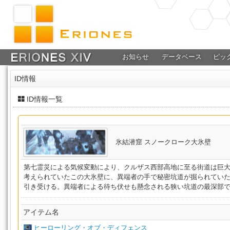
お知らせ
データベース
ピッ
ID情報
ID情報一覧
氷結潜窟 スノークローク大氷壁
第七霊災による気候変動により、クルザス西部高地に至る街道は巨
考えられていたこの大氷壁に、異端者の手で秘密坑道が掘られてい
引き受ける。異端者による待ち伏せも懸念される狭い坑道の最深部
アイテム名
ヒーローリング・オブ・ディフェンス