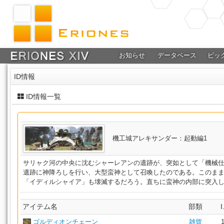
お知らせ
データベース
ピッ
ID情報
ID情報一覧
機工城アレキサンダー：起動編1
サリャク河の中央に沈むシャーレアンの遺跡が、突如として「機械
遺跡に神降ろしを行い、大型蛮神として召喚したのである。このま
「イディルシャイア」も壊滅するだろう。直ちに蛮神の内部に突入
アイテム名
部類
I
ゴルディオンチェーン
雑貨