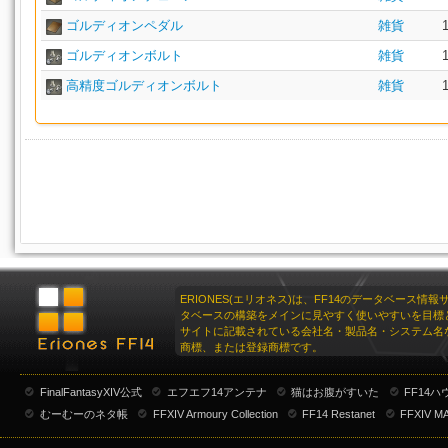
ゴルディオンペダル
雑貨
ゴルディオンボルト
雑貨
高精度ゴルディオンボルト
雑貨
ERIONES(エリオネス)は、FF14のデータベース情
タベースの構築をメインに見やすく使いやすいを目標
サイトに記載されている会社名・製品名・システム名
商標、または登録商標です。
FinalFantasyXIV公式
エフエフ14アンテナ
猫はお腹がすいた
FF14
むーむーのネタ帳
FFXIV Armoury Collection
FF14 Restanet
FFXIV M