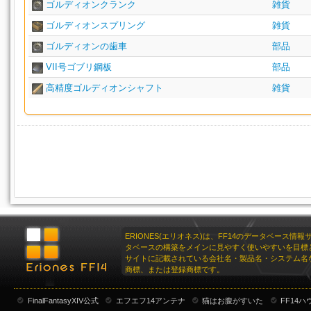
ゴルディオンクランク
雑貨
ゴルディオンスプリング
雑貨
ゴルディオンの歯車
部品
VII号ゴブリ鋼板
部品
高精度ゴルディオンシャフト
雑貨
ERIONES(エリオネス)は、FF14のデータベース情
タベースの構築をメインに見やすく使いやすいを目標
サイトに記載されている会社名・製品名・システム名
商標、または登録商標です。
FinalFantasyXIV公式
エフエフ14アンテナ
猫はお腹がすいた
FF14