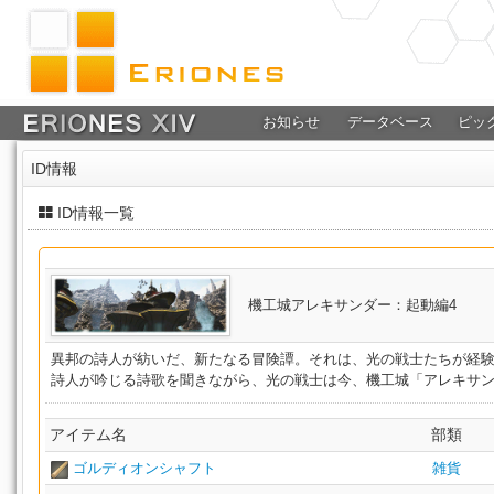
お知らせ
データベース
ピッ
ID情報
ID情報一覧
機工城アレキサンダー：起動編4
異邦の詩人が紡いだ、新たなる冒険譚。それは、光の戦士たちが経
詩人が吟じる詩歌を聞きながら、光の戦士は今、機工城「アレキサ
アイテム名
部類
ゴルディオンシャフト
雑貨