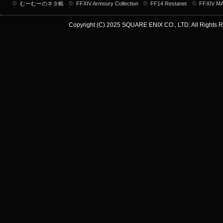
むーむーのネタ帳
FFXIV Armoury Collection
FF14 Restanet
FFXIV M
Copyright (C) 2025 SQUARE ENIX CO., LTD. All Rights R