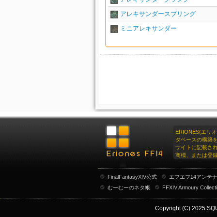
アレキサンダースプリング
ミニアレキサンダー
ERIONES(エ
タベースの構築
サイトに記載さ
商標、または登
FinalFantasyXIV公式
エフエフ14アンテ
むーむーのネタ帳
FFXIV Armoury Collect
Copyright (C) 2025 SQU