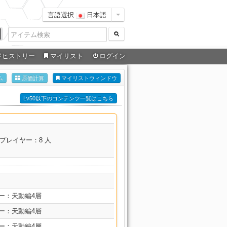
言語選択
日本語
ヒストリー
マイリスト
ログイン
ム
原価計算
マイリストウィンドウ
Lv50以下のコンテンツ一覧はこちら
プレイヤー：8 人
名
ー：天動編4層
ー：天動編4層
ー：天動編4層