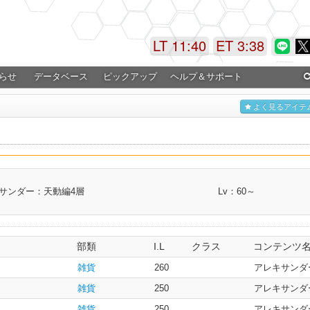
LT 11:40
ET 3:39
らせ
データベース
ピックアップ
ヘルプ＆サポート
よく見るアイテ
サンダー：天動編4層
Lv：60～
部類
I.L
クラス
コンテンツ
雑貨
260
アレキサンダ
雑貨
250
アレキサンダ
雑貨
250
アレキサンダ