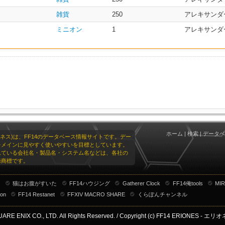
雑貨
250
アレキサンダ
ミニオン
1
アレキサンダ
ホーム
|
検索
|
データベ
リオネス)は、FF14のデータベース情報サイトです。デー
をメインに見やすく使いやすいを目標としています。
れている会社名・製品名・システム名などは、各社の
録商標です。
ナ
猫はお腹がすいた
FF14ハウジング
Gatherer Clock
FF14俺tools
MIR
ion
FF14 Restanet
FFXIV MACRO SHARE
くらぽんチャンネル
ARE ENIX CO., LTD. All Rights Reserved. / Copyright (c) FF14 ERIONES - エリオネス