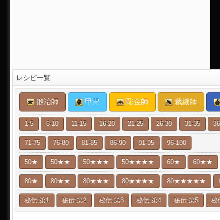
レシピ一覧
鍛冶師
甲冑
彫金師
裁縫師
1-5
6-10
11-15
16-20
21-25
26-30
31-35
36
71-75
76-80
81-85
86-90
91-95
96-100
50★
50★★
50★★★
50★★★★
60★
60★★
80★
80★★
80★★★
80★★★★
80★★★★★
秘伝:第1
秘伝:第2
秘伝:第3
秘伝:第4
秘伝:第5
秘