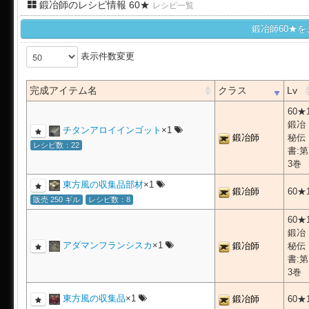
鍛冶師のレシピ情報 60★
レシピ一覧
鍛冶師60★
表示件数変更
完成アイテム名
クラス
Lv
60★
鍛冶
チタンアロイインゴット
×1
鍛冶師
秘伝
レシピ数：22
書:第
3巻
東方風の収集品部材
×1
鍛冶師
60★
販売 250 ギル
レシピ数：8
60★
鍛冶
アダマンフランシスカ
×1
鍛冶師
秘伝
書:第
3巻
東方風の収集品
×1
鍛冶師
60★