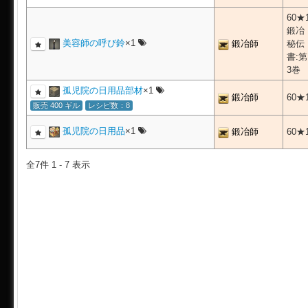
60★
鍛冶
美容師の呼び鈴
×1
鍛冶師
秘伝
書:第
3巻
孤児院の日用品部材
×1
鍛冶師
60★
販売 400 ギル
レシピ数：8
孤児院の日用品
×1
鍛冶師
60★
全7件 1 - 7 表示