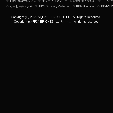
FinalFantasyXIV公式
エフエフ14アンテナ
猫はお腹がすいた
FF14
むーむーのネタ帳
FFXIV Armoury Collection
FF14 Restanet
FFXIV M
Copyright (C) 2025 SQUARE ENIX CO., LTD. All Rights Reserved. /
Copyright (c) FF14 ERIONES - エリオネス - All rights reserved.