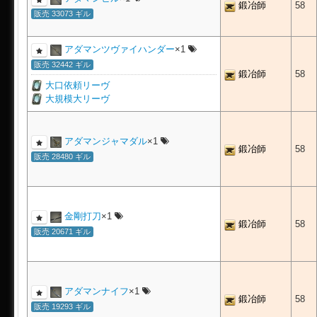
鍛冶師
58
販売 33073 ギル
アダマンツヴァイハンダー
×1
販売 32442 ギル
鍛冶師
58
大口依頼リーヴ
大規模大リーヴ
アダマンジャマダル
×1
鍛冶師
58
販売 28480 ギル
金剛打刀
×1
鍛冶師
58
販売 20671 ギル
アダマンナイフ
×1
鍛冶師
58
販売 19293 ギル