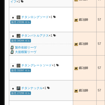
イフ
×1
チタンロングソード
×1
鍛冶師
57
販売 23336 ギル
チタンバトルアクス
×1
販売 34344 ギル
鍛冶師
57
製作依頼リーヴ
大規模製リーヴ
チタングレートソード
×1
鍛冶師
57
販売 31097 ギル
チタンナックル
×1
鍛冶師
57
販売 27299 ギル