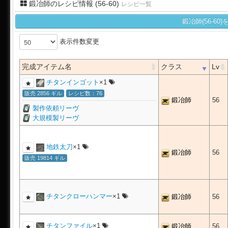
鍛冶師のレシピ情報 (56-60)
レシピ一覧
鍛冶師(56-6
表示件数変更
完成アイテム名
クラス
Lv
チタンインゴット
×1
販売 2856 ギル
レシピ数：76
鍛冶師
56
製作依頼リーヴ
大規模製リーヴ
地鉄太刀
×1
鍛冶師
56
販売 19814 ギル
チタンクローハンマー
×1
鍛冶師
56
チタンファイル
×1
鍛冶師
56