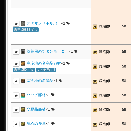
アダマンリボルバー
×1
鍛冶師
58
販売 29858 ギル
収集用のチタンモーター
×1
鍛冶師
58
寒冷地の名産品部材
×1
鍛冶師
58
販売 250 ギル
レシピ数：8
寒冷地の名産品
×1
鍛冶師
58
ハッピ部材
×1
鍛冶師
58
交易品部材
×1
鍛冶師
58
清めの祭具
×1
鍛冶師
58