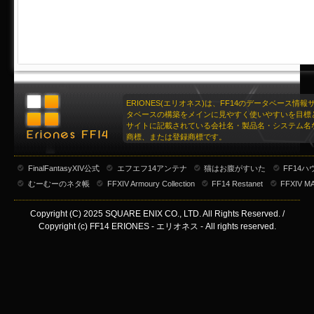
ERIONES(エリオネス)は、FF14のデータベース情
タベースの構築をメインに見やすく使いやすいを目標
サイトに記載されている会社名・製品名・システム名
商標、または登録商標です。
FinalFantasyXIV公式
エフエフ14アンテナ
猫はお腹がすいた
FF14
むーむーのネタ帳
FFXIV Armoury Collection
FF14 Restanet
FFXIV M
Copyright (C) 2025 SQUARE ENIX CO., LTD. All Rights Reserved. /
Copyright (c) FF14 ERIONES - エリオネス - All rights reserved.