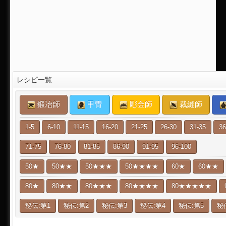
レシピ一覧
鍛冶師
甲冑
彫金師
裁縫師
1-5
6-10
11-15
16-20
21-25
26-30
31-35
36
71-75
76-80
81-85
86-90
91-95
96-100
50★
50★★
50★★★
50★★★★
60★
60★★
80★
80★★
80★★★
80★★★★
80★★★★★
秘伝:第1
秘伝:第2
秘伝:第3
秘伝:第4
秘伝:第5
秘