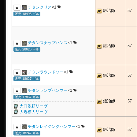
チタンクリス
×1
鍛冶師
57
販売 18493 ギル
チタンスナップハンス
×1
鍛冶師
57
販売 28620 ギル
チタンラウンドソー
×1
鍛冶師
57
販売 18627 ギル
チタンランプハンマー
×1
販売 17867 ギル
鍛冶師
57
大口依頼リーヴ
大規模大リーヴ
チタンレイジングハンマー
×1
鍛冶師
57
販売 18247 ギル