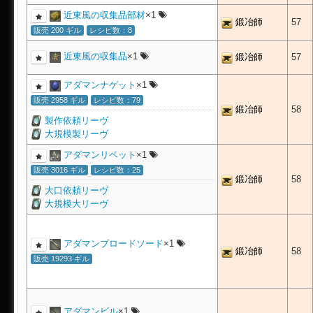
近東風の収集品部材
×1
鍛冶師
57
販売 200 ギル
レシピ数：8
近東風の収集品
×1
鍛冶師
57
アダマンナゲット
×1
販売 2958 ギル
レシピ数：79
鍛冶師
58
製作依頼リーヴ
大規模製リーヴ
アダマンリベット
×1
販売 3016 ギル
レシピ数：25
鍛冶師
58
大口依頼リーヴ
大規模大リーヴ
アダマンブロードソード
×1
鍛冶師
58
販売 19293 ギル
アダマンビル
×1