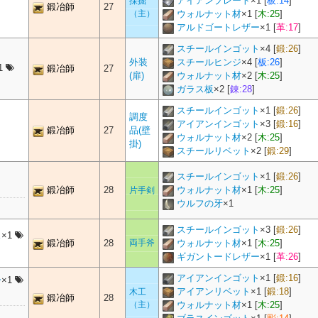
アイアンプレート
×
1
[
板:14
]
採掘
鍛冶師
27
（主）
ウォルナット材
×
1
[
木:25
]
アルドゴートレザー
×
1
[
革:17
]
スチールインゴット
×
4
[
鍛:26
]
外装
スチールヒンジ
×
4
[
板:26
]
1
鍛冶師
27
(扉)
ウォルナット材
×
2
[
木:25
]
ガラス板
×
2
[
錬:28
]
スチールインゴット
×
1
[
鍛:26
]
調度
アイアンインゴット
×
3
[
鍛:16
]
鍛冶師
27
品(壁
ウォルナット材
×
2
[
木:25
]
掛)
スチールリベット
×
2
[
鍛:29
]
スチールインゴット
×
1
[
鍛:26
]
鍛冶師
28
ウォルナット材
×
1
[
木:25
]
片手剣
ウルフの牙
×
1
スチールインゴット
×
3
[
鍛:26
]
ス
×1
鍛冶師
28
両手斧
ウォルナット材
×
1
[
木:25
]
ギガントードレザー
×
1
[
革:26
]
アイアンインゴット
×
1
[
鍛:16
]
ー
×1
アイアンリベット
×
1
[
鍛:18
]
木工
鍛冶師
28
（主）
ウォルナット材
×
1
[
木:25
]