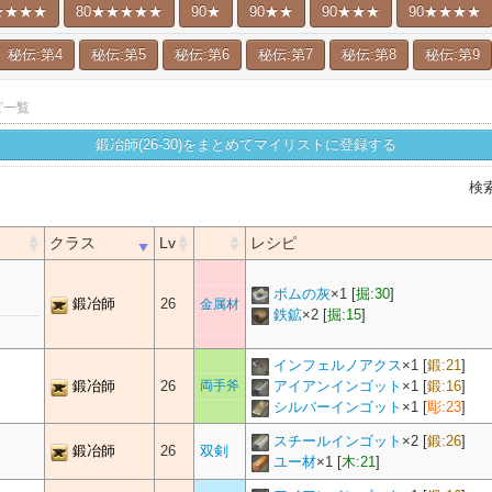
★★★★
80★★★★★
90★
90★★
90★★★
90★★★★
秘伝:第4
秘伝:第5
秘伝:第6
秘伝:第7
秘伝:第8
秘伝:第9
ピ一覧
鍛冶師(26-30)をまとめてマイリストに登録する
検
クラス
Lv
レシピ
ボムの灰
×
1
[
掘:30
]
鍛冶師
26
金属材
鉄鉱
×
2
[
掘:15
]
インフェルノアクス
×
1
[
鍛:21
]
鍛冶師
26
両手斧
アイアンインゴット
×
1
[
鍛:16
]
シルバーインゴット
×
1
[
彫:23
]
スチールインゴット
×
2
[
鍛:26
]
鍛冶師
26
双剣
ユー材
×
1
[
木:21
]