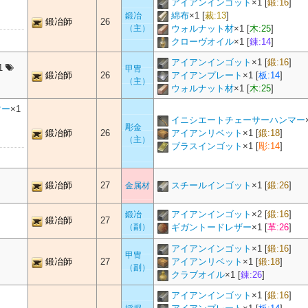
アイアンインゴット
×
1
[
鍛:16
]
綿布
×
1
[
裁:13
]
鍛冶
鍛冶師
26
（主）
ウォルナット材
×
1
[
木:25
]
クローヴオイル
×
1
[
錬:14
]
アイアンインゴット
×
1
[
鍛:16
]
1
甲冑
鍛冶師
26
アイアンプレート
×
1
[
板:14
]
（主）
ウォルナット材
×
1
[
木:25
]
マー
×1
イニシエートチェーサーハンマー
彫金
鍛冶師
26
アイアンリベット
×
1
[
鍛:18
]
（主）
ブラスインゴット
×
1
[
彫:14
]
鍛冶師
27
スチールインゴット
×
1
[
鍛:26
]
金属材
アイアンインゴット
×
2
[
鍛:16
]
鍛冶
鍛冶師
27
（副）
ギガントードレザー
×
1
[
革:26
]
アイアンインゴット
×
1
[
鍛:16
]
甲冑
鍛冶師
27
アイアンリベット
×
1
[
鍛:18
]
（副）
クラブオイル
×
1
[
錬:26
]
アイアンインゴット
×
1
[
鍛:16
]