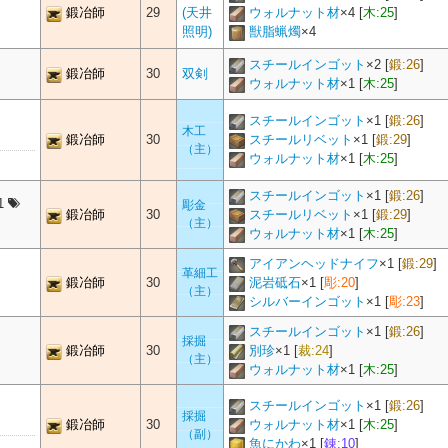
鍛冶師
29
(天井
ウォルナット材
×
4
[
木:25
]
照明)
獣脂蝋燭
×
4
スチールインゴット
×
2
[
鍛:26
]
鍛冶師
30
双剣
ウォルナット材
×
1
[
木:25
]
スチールインゴット
×
1
[
鍛:26
]
木工
鍛冶師
30
スチールリベット
×
1
[
鍛:29
]
（主）
ウォルナット材
×
1
[
木:25
]
スチールインゴット
×
1
[
鍛:26
]
1
彫金
鍛冶師
30
スチールリベット
×
1
[
鍛:29
]
（主）
ウォルナット材
×
1
[
木:25
]
アイアンヘッドナイフ
×
1
[
鍛:29
]
革細工
鍛冶師
30
泥岩砥石
×
1
[
彫:20
]
（主）
シルバーインゴット
×
1
[
彫:23
]
スチールインゴット
×
1
[
鍛:26
]
採掘
鍛冶師
30
別珍
×
1
[
裁:24
]
（主）
ウォルナット材
×
1
[
木:25
]
スチールインゴット
×
1
[
鍛:26
]
採掘
鍛冶師
30
ウォルナット材
×
1
[
木:25
]
（副）
魚にかわ
×
1
[
錬:10
]