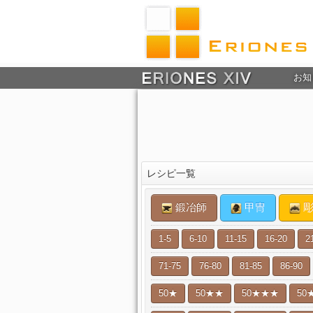
お知
レシピ一覧
鍛冶師
甲冑
彫
1-5
6-10
11-15
16-20
2
71-75
76-80
81-85
86-90
50★
50★★
50★★★
50