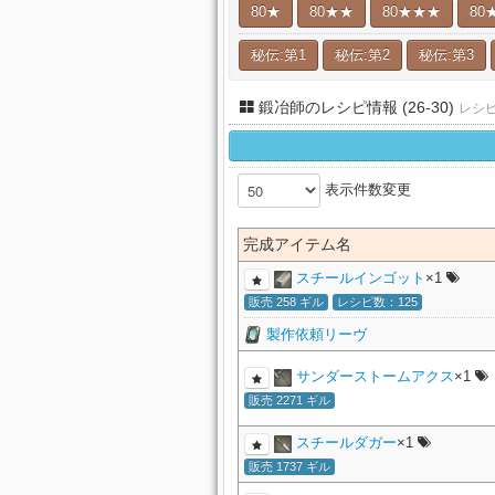
80★
80★★
80★★★
80
秘伝:第1
秘伝:第2
秘伝:第3
鍛冶師のレシピ情報 (26-30)
レシ
表示件数変更
完成アイテム名
スチールインゴット
×1
販売 258 ギル
レシピ数：125
製作依頼リーヴ
サンダーストームアクス
×1
販売 2271 ギル
スチールダガー
×1
販売 1737 ギル