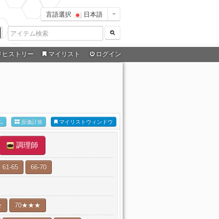
言語選択
日本語
ヒストリー
マイリスト
ログイン
ム
原価計算
マイリストウィンドウ
調理師
61-65
66-70
★
70★★★