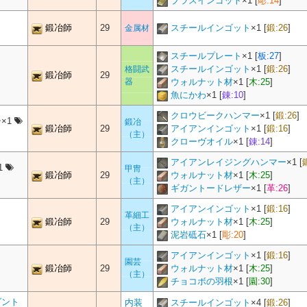
ブラスインゴット
×
1
[
彫:14
]
鍛冶師
29
スチールインゴット
×
1
[
鍛:26
]
金属材
スチールプレート
×
1
[
板:27
]
スチールインゴット
×
1
[
鍛:26
]
格闘武
鍛冶師
29
器
ウォルナット材
×
1
[
木:25
]
魚にかわ
×
1
[
錬:10
]
クロウビークハンマー
×
1
[
鍛:26
]
ー
×1
鍛冶
鍛冶師
29
アイアンインゴット
×
1
[
鍛:16
]
（主）
クローヴオイル
×
1
[
錬:14
]
アイアンレイジングハンマー
×
1
[
1
甲冑
鍛冶師
29
ウォルナット材
×
1
[
木:25
]
（主）
ギガントードレザー
×
1
[
革:26
]
アイアンインゴット
×
1
[
鍛:16
]
革細工
鍛冶師
29
ウォルナット材
×
1
[
木:25
]
（主）
泥岩砥石
×
1
[
彫:20
]
アイアンインゴット
×
1
[
鍛:16
]
園芸
鍛冶師
29
ウォルナット材
×
1
[
木:25
]
（主）
チョコボの羽根
×
1
[
園:30
]
ダント
内装
スチールインゴット
×
4
[
鍛:26
]