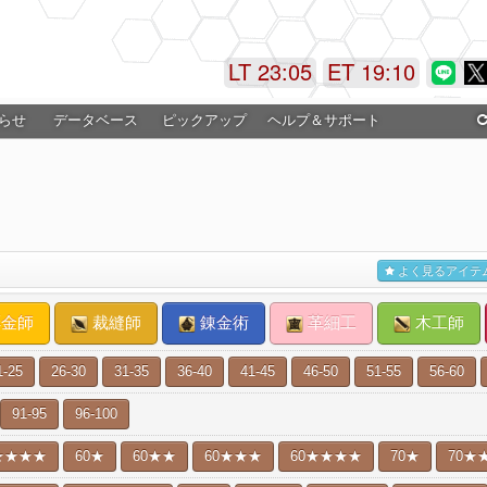
LT 23:05
ET 19:11
らせ
データベース
ピックアップ
ヘルプ＆サポート
よく見るアイテ
金師
裁縫師
錬金術
革細工
木工師
1-25
26-30
31-35
36-40
41-45
46-50
51-55
56-60
91-95
96-100
★★★★
60★
60★★
60★★★
60★★★★
70★
70★