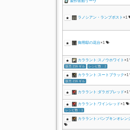
製作依頼リーヴ
ラノシアン・ランプポスト
×1
御用邸の花台
×1
カララント:スノウホワイト
×1
販売 216 ギル
レシピ数：2
カララント:スートブラック
×1
販売 216 ギル
カララント:ダラガブレッド
×1
カララント:ワインレッド
×1
レシピ数：1
カララント:パンプキンオレン