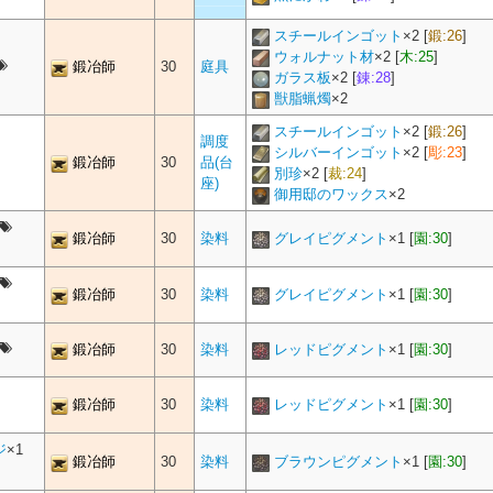
スチールインゴット
×
2
[
鍛:26
]
ウォルナット材
×
2
[
木:25
]
鍛冶師
30
庭具
ガラス板
×
2
[
錬:28
]
獣脂蝋燭
×
2
スチールインゴット
×
2
[
鍛:26
]
調度
シルバーインゴット
×
2
[
彫:23
]
鍛冶師
30
品(台
別珍
×
2
[
裁:24
]
座)
御用邸のワックス
×
2
鍛冶師
30
染料
グレイピグメント
×
1
[
園:30
]
鍛冶師
30
染料
グレイピグメント
×
1
[
園:30
]
鍛冶師
30
染料
レッドピグメント
×
1
[
園:30
]
鍛冶師
30
染料
レッドピグメント
×
1
[
園:30
]
ジ
×1
鍛冶師
30
染料
ブラウンピグメント
×
1
[
園:30
]