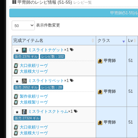
甲冑師のレシピ情報 (51-55)
レシピ一覧
甲冑師(51-5
表示件数変更
完成アイテム名
クラス
Lv
ミスライトナゲット
×1
販売 2376 ギル
レシピ数：102
甲冑師
51
大口依頼リーヴ
大規模大リーヴ
ミスライトリベット
×1
販売 2652 ギル
レシピ数：28
甲冑師
51
製作依頼リーヴ
大規模製リーヴ
ミスライトスクトゥム
×1
販売 27324 ギル
甲冑師
51
大口依頼リーヴ
大規模大リーヴ