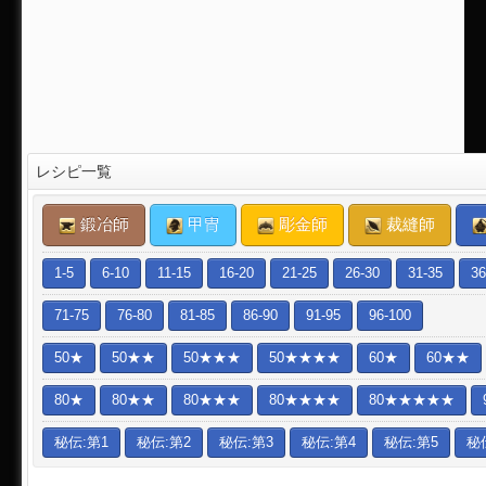
レシピ一覧
鍛冶師
甲冑
彫金師
裁縫師
1-5
6-10
11-15
16-20
21-25
26-30
31-35
36
71-75
76-80
81-85
86-90
91-95
96-100
50★
50★★
50★★★
50★★★★
60★
60★★
80★
80★★
80★★★
80★★★★
80★★★★★
秘伝:第1
秘伝:第2
秘伝:第3
秘伝:第4
秘伝:第5
秘