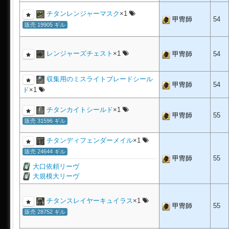
チタンレンジャーマスク
×1
甲冑師
54
販売 19905 ギル
レンジャーズチェスト
×1
甲冑師
54
収集用のミスライトブレードシール
甲冑師
54
ド
×1
チタンカイトシールド
×1
甲冑師
55
販売 31596 ギル
チタンディフェンダーメイル
×1
販売 24644 ギル
甲冑師
55
大口依頼リーヴ
大規模大リーヴ
チタンスレイヤーキュイラス
×1
甲冑師
55
販売 28752 ギル