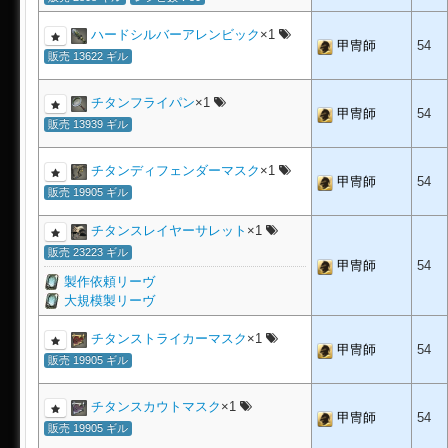
ハードシルバーアレンビック
×1
甲冑師
54
販売 13622 ギル
チタンフライパン
×1
甲冑師
54
販売 13939 ギル
チタンディフェンダーマスク
×1
甲冑師
54
販売 19905 ギル
チタンスレイヤーサレット
×1
販売 23223 ギル
甲冑師
54
製作依頼リーヴ
大規模製リーヴ
チタンストライカーマスク
×1
甲冑師
54
販売 19905 ギル
チタンスカウトマスク
×1
甲冑師
54
販売 19905 ギル