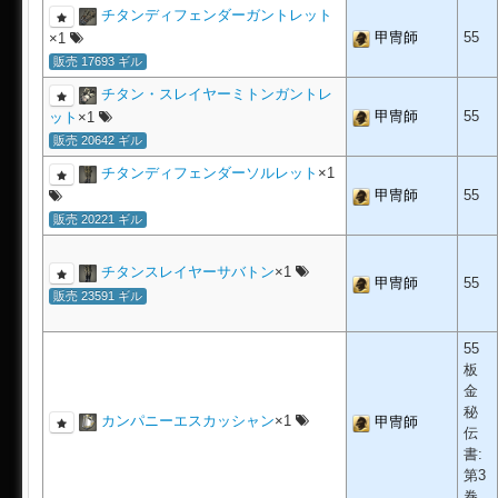
チタンディフェンダーガントレット
甲冑師
55
×1
販売 17693 ギル
チタン・スレイヤーミトンガントレ
甲冑師
55
ット
×1
販売 20642 ギル
チタンディフェンダーソルレット
×1
甲冑師
55
販売 20221 ギル
チタンスレイヤーサバトン
×1
甲冑師
55
販売 23591 ギル
55
板
金
秘
カンパニーエスカッシャン
×1
甲冑師
伝
書:
第3
巻