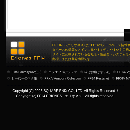
ERIONES(エリオネス)は、FF14のデータベース情
タベースの構築をメインに見やすく使いやすいを目標
サイトに記載されている会社名・製品名・システム名
商標、または登録商標です。
FinalFantasyXIV公式
エフエフ14アンテナ
猫はお腹がすいた
FF14
むーむーのネタ帳
FFXIV Armoury Collection
FF14 Restanet
FFXIV M
Copyright (C) 2025 SQUARE ENIX CO., LTD. All Rights Reserved. /
Copyright (c) FF14 ERIONES - エリオネス - All rights reserved.