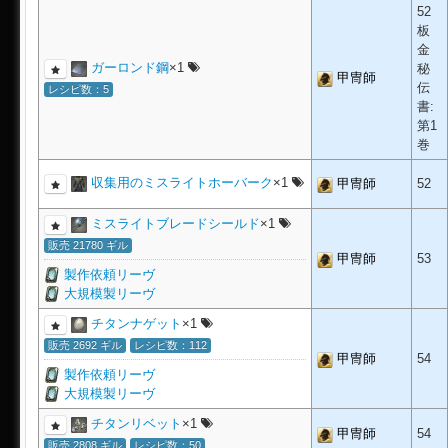
52
板
金
ガーロンド鋼
×1
秘
甲冑師
伝
レシピ数：5
書:
第1
巻
収集用のミスライトホーバーク
×1
甲冑師
52
ミスライトブレードシールド
×1
販売 21780 ギル
甲冑師
53
製作依頼リーヴ
大規模製リーヴ
チタンナゲット
×1
販売 2692 ギル
レシピ数：112
甲冑師
54
製作依頼リーヴ
大規模製リーヴ
チタンリベット
×1
甲冑師
54
販売 2808 ギル
レシピ数：50